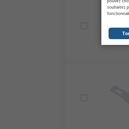
pouvez choi
souhaitez pa
fonctionnal
To