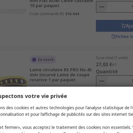
mm Plat Acier Lame cassable
10 par paquet
Code commande RS
316-044
Aj
Fiches 
Sous-total (1 unité)
En stock
27,03 €
HT
Lame circulaire RS PRO No.45
Quantité
mm Incurvé Lame de coupe
rotative 1 par paquet
Code commande RS
489-2320
pectons votre vie privée
Aj
ns des cookies et autres technologies pour l'analyse statistique de l'u
Fiches 
onnalisation et pour l’affichage de publicités sur des sites internet tie
et fermer», vous acceptez le traitement des cookies non essentiels.
Sous-total (1 unité)