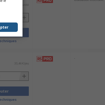
e le
3,03 €/unité
epter
outer
techniques
-
33,46 €/jeu
outer
techniques