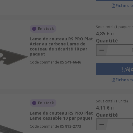
Fiches 
Sous-total (1 paquet d
En stock
4,85 €
HT
Lame de couteau RS PRO Plat
Quantité
Acier au carbone Lame de
couteau de sécurité 10 par
paquet
Code commande RS
541-6646
Aj
Fiches 
Sous-total (1 unité)
En stock
4,11 €
HT
Lame de couteau RS PRO Plat
Quantité
Lame cassable 10 par paquet
Code commande RS
813-2773