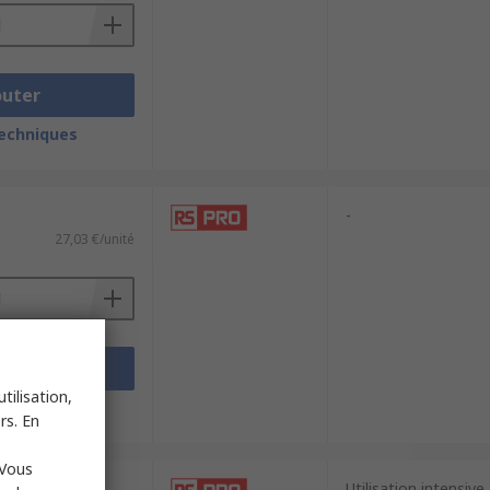
outer
techniques
-
27,03 €/unité
outer
tilisation,
techniques
rs. En
 Vous
Utilisation intensive