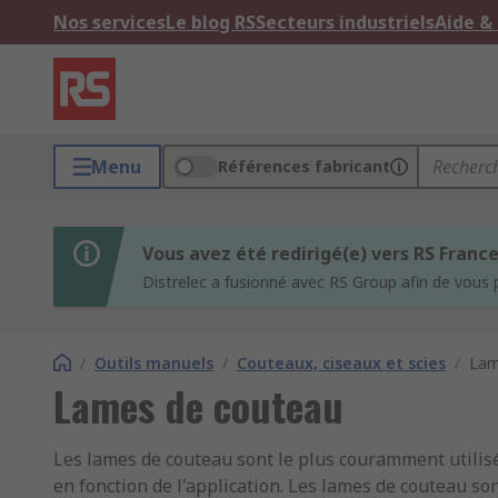
Nos services
Le blog RS
Secteurs industriels
Aide &
Menu
Références fabricant
Vous avez été redirigé(e) vers RS Franc
Distrelec a fusionné avec RS Group afin de vous 
/
Outils manuels
/
Couteaux, ciseaux et scies
/
Lam
Lames de couteau
Les lames de couteau sont le plus couramment utilis
en fonction de l'application. Les lames de couteau son