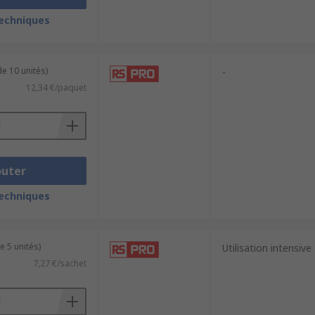
techniques
e 10 unités)
-
12,34 €/paquet
outer
techniques
e 5 unités)
Utilisation intensive
7,27 €/sachet