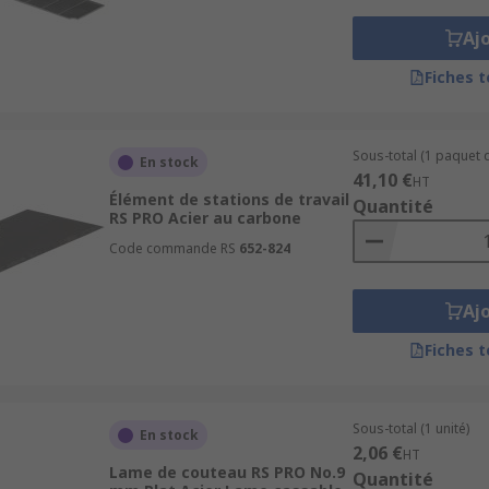
Aj
Fiches 
Sous-total (1 paquet d
En stock
41,10 €
HT
Élément de stations de travail
Quantité
RS PRO Acier au carbone
Code commande RS
652-824
Aj
Fiches 
Sous-total (1 unité)
En stock
2,06 €
HT
Lame de couteau RS PRO No.9
Quantité