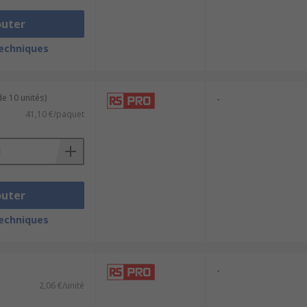
outer
techniques
e 10 unités)
-
41,10 €/paquet
outer
techniques
-
2,06 €/unité