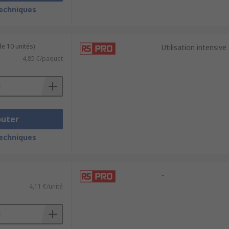
techniques
e 10 unités)
Utilisation intensive
4,85 €/paquet
outer
techniques
-
4,11 €/unité