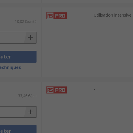
Utilisation intensive
10,02 €/unité
outer
techniques
-
33,46 €/jeu
outer