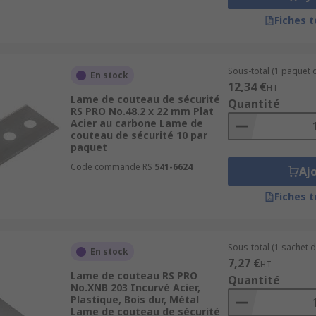
Fiches 
Sous-total (1 paquet d
En stock
12,34 €
HT
Lame de couteau de sécurité
Quantité
RS PRO No.48.2 x 22 mm Plat
Acier au carbone Lame de
couteau de sécurité 10 par
paquet
Code commande RS
541-6624
Aj
Fiches 
Sous-total (1 sachet d
En stock
7,27 €
HT
Lame de couteau RS PRO
Quantité
No.XNB 203 Incurvé Acier,
Plastique, Bois dur, Métal
Lame de couteau de sécurité