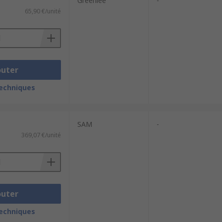
Greenlee
-
65,90 €/unité
outer
techniques
SAM
-
369,07 €/unité
outer
techniques