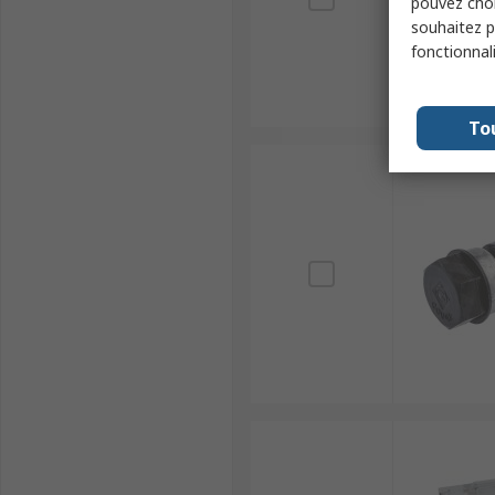
pouvez choi
souhaitez pa
fonctionnal
To