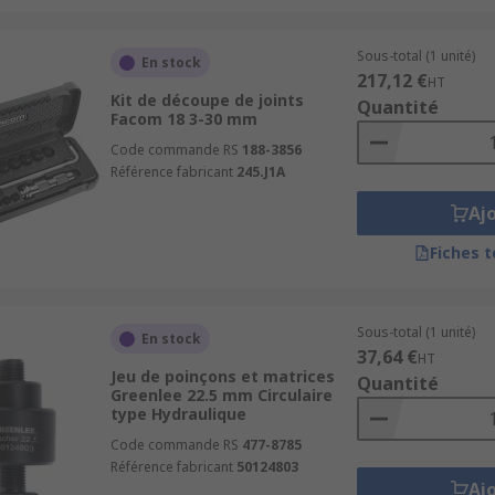
Sous-total (1 unité)
En stock
217,12 €
HT
Kit de découpe de joints
Quantité
Facom 18 3-30 mm
Code commande RS
188-3856
Référence fabricant
245.J1A
Aj
Fiches 
Sous-total (1 unité)
En stock
37,64 €
HT
Jeu de poinçons et matrices
Quantité
Greenlee 22.5 mm Circulaire
type Hydraulique
Code commande RS
477-8785
Référence fabricant
50124803
Aj