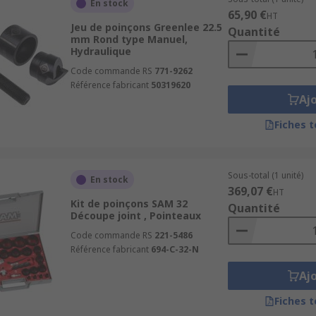
En stock
65,90 €
HT
Jeu de poinçons Greenlee 22.5
Quantité
mm Rond type Manuel,
Hydraulique
Code commande RS
771-9262
Référence fabricant
50319620
Aj
Fiches 
Sous-total (1 unité)
En stock
369,07 €
HT
Kit de poinçons SAM 32
Quantité
Découpe joint , Pointeaux
Code commande RS
221-5486
Référence fabricant
694-C-32-N
Aj
Fiches 