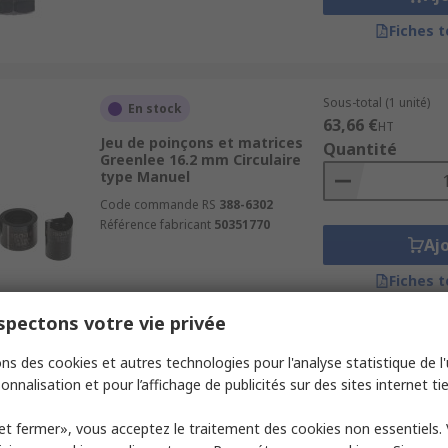
Fiches 
Sous-total (1 unité)
En stock
63,66 €
HT
Jeu de poinçons et matrices
Quantité
Greenlee 16.2 mm Circulaire
type Manuel
Code commande RS
388-6302
Référence fabricant
50351770
Aj
Fiches 
pectons votre vie privée
Sous-total (1 unité)
Temporairement en rupture
ns des cookies et autres technologies pour l'analyse statistique de l'u
596,42 €
de stock
HT
onnalisation et pour l’affichage de publicités sur des sites internet tie
Quantité
Jeu de poinçons et matrices
Greenlee 10 ISO 16/20/25/32/40
et fermer», vous acceptez le traitement des cookies non essentiels.
Circulaire type Manuel