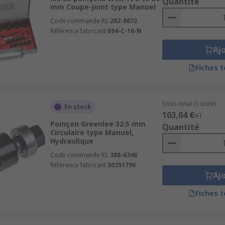
Quantité
mm Coupe-joint type Manuel
Code commande RS
282-8672
Référence fabricant
694-C-16-N
Aj
Fiches 
Sous-total (1 unité)
En stock
103,04 €
HT
Poinçon Greenlee 32.5 mm
Quantité
Circulaire type Manuel,
Hydraulique
Code commande RS
388-6346
Référence fabricant
50351796
Aj
Fiches 