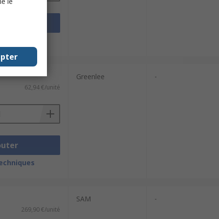
e le
outer
techniques
epter
Greenlee
-
62,94 €/unité
outer
techniques
SAM
-
269,90 €/unité