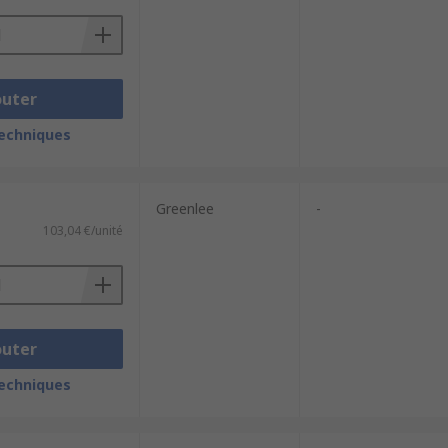
outer
techniques
Greenlee
-
103,04 €/unité
outer
techniques