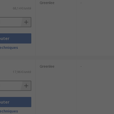
Greenlee
-
68,14 €/unité
outer
techniques
Greenlee
-
17,96 €/unité
outer
techniques