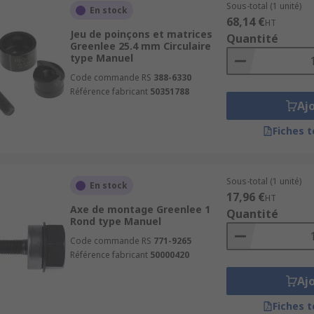
Sous-total (1 unité)
En stock
68,14 €
HT
Jeu de poinçons et matrices
Quantité
Greenlee 25.4 mm Circulaire
type Manuel
Code commande RS
388-6330
Référence fabricant
50351788
Aj
Fiches 
Sous-total (1 unité)
En stock
17,96 €
HT
Axe de montage Greenlee 1
Quantité
Rond type Manuel
Code commande RS
771-9265
Référence fabricant
50000420
Aj
Fiches 