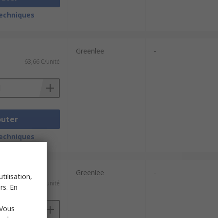
techniques
Greenlee
-
63,66 €/unité
outer
techniques
Greenlee
-
tilisation,
596,42 €/unité
rs. En
 Vous