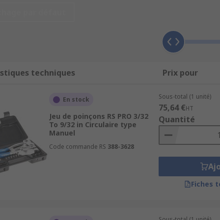
chage par défaut
 à créer le filetage des vis. Cela permet d'ajouter un filet à
acheter des filières correspondant à tous les types et tailles
stiques techniques
Prix pour
ntées sur un porte-filière, une poignée qui permet de les ma
interchangeables.
Sous-total (1 unité)
En stock
75,64 €
HT
Jeu de poinçons RS PRO 3/32
Quantité
To 9/32 in Circulaire type
Manuel
t également des outils d'usinage mais ils servent à former l
filières, les tarauds sont disponibles dans toutes les tailles
Code commande RS
388-3628
Aj
Fiches 
Sous-total (1 unité)