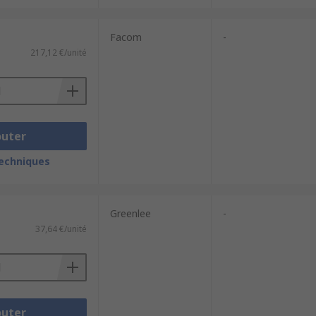
Facom
-
217,12 €/unité
outer
techniques
Greenlee
-
37,64 €/unité
outer