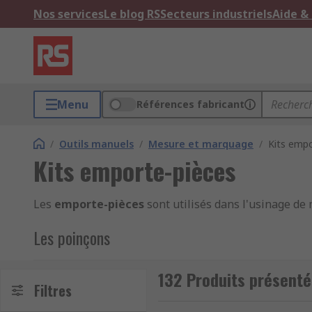
Nos services
Le blog RS
Secteurs industriels
Aide &
Menu
Références fabricant
/
Outils manuels
/
Mesure et marquage
/
Kits empo
Kits emporte-pièces
Les
emporte-pièces
sont utilisés dans l'usinage de m
Les poinçons
Les poinçons permettent de créer des trous dans un ma
132 Produits présenté
Ils peuvent aussi être utilisés pour extraire et récu
Filtres
Il en existe de différentes dimensions : diamètres et