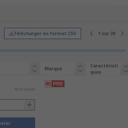
Télécharger en format CSV
1
sur
39
 de sécurité qui protègent contre les
icats.
Caractéristi
Marque
ques
rte-embout simple et d'une gamme
-
49,33 €/unité
une pointe en forme d'étoile à six
outer