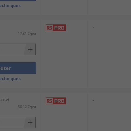
techniques
-
17,31 €/jeu
outer
techniques
unité)
-
30,12 €/jeu