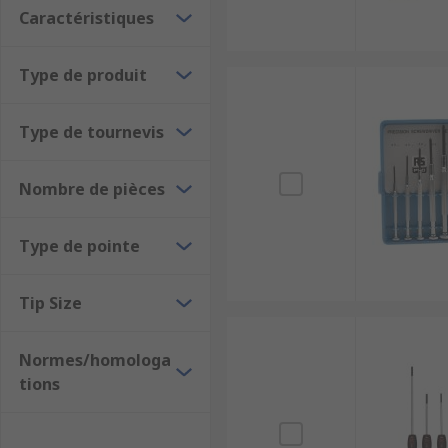
Les jeux de tournevis sont disponibles auprès de gra
Caractéristiques
Jeux de tournevis Wera
Type de produit
Jeux de tournevis Wiha
Type de tournevis
Jeux de tournevis Stanley
Jeux de tournevis Bahco
Nombre de pièces
Voir également :
les tournevis
Type de pointe
Tip Size
Normes/homologa
tions