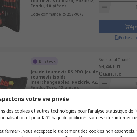
tournevis standard, Pozidriv,
Fendu, 10 pièces
Code commande RS
253-9679
Aj
Fiches 
Sous-total (1 unité)
En stock
53,44 €
HT
Jeu de tournevis RS PRO Jeu de
Quantité
tournevis isolés
interchangeables, Pozidriv, PZ,
Fendu, Torx, 12 pièces
Code commande RS
715-716
pectons votre vie privée
Aj
ns des cookies et autres technologies pour l'analyse statistique de l'u
Fiches 
onnalisation et pour l’affichage de publicités sur des sites internet tie
et fermer», vous acceptez le traitement des cookies non essentiels.
Sous-total (1 unité)