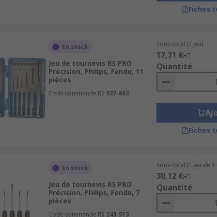
ndes marques populaires, dont les suivantes :
Fiches 
Sous-total (1 jeu)
En stock
17,31 €
HT
Jeu de tournevis RS PRO
Quantité
Précision, Philips, Fendu, 11
pièces
Code commande RS
537-883
Aj
Fiches 
Sous-total (1 jeu de 1 
En stock
30,12 €
HT
Jeu de tournevis RS PRO
Quantité
Précision, Philips, Fendu, 7
pièces
Code commande RS
243-513