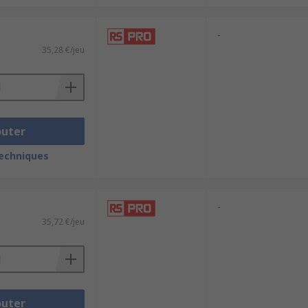
-
35,28 €/jeu
outer
techniques
-
35,72 €/jeu
outer