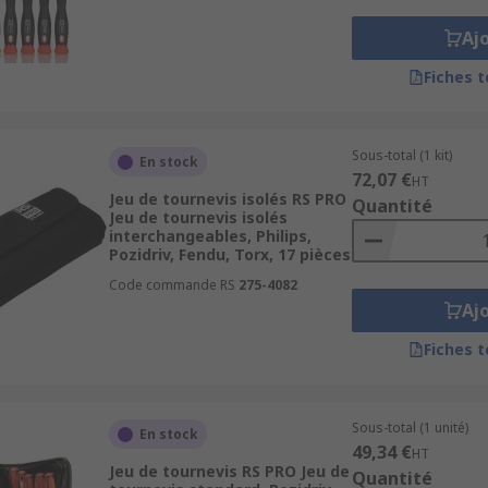
Aj
Fiches 
Sous-total (1 kit)
En stock
72,07 €
HT
Jeu de tournevis isolés RS PRO
Quantité
Jeu de tournevis isolés
interchangeables, Philips,
Pozidriv, Fendu, Torx, 17 pièces
Code commande RS
275-4082
Aj
Fiches 
Sous-total (1 unité)
En stock
49,34 €
HT
Jeu de tournevis RS PRO Jeu de
Quantité