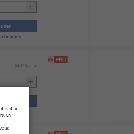
outer
techniques
-
53,44 €/unité
outer
tilisation,
techniques
rs. En
 Vous
-