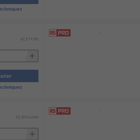
techniques
-
42,57 €/kit
outer
techniques
-
33,40 €/unité