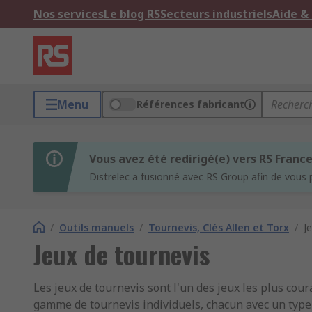
Nos services
Le blog RS
Secteurs industriels
Aide &
Menu
Références fabricant
Vous avez été redirigé(e) vers RS Franc
Distrelec a fusionné avec RS Group afin de vous 
/
Outils manuels
/
Tournevis, Clés Allen et Torx
/
J
Jeux de tournevis
Les jeux de tournevis sont l'un des jeux les plus cou
gamme de tournevis individuels, chacun avec un type 