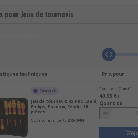
.
s pour Jeux de tournevis
 populaires :
chage par défaut
s d'électricien
ou tournevis isolés, répondent aux exigences
s de précision
sont conçus pour les travaux complexes et dél
stiques techniques
Prix pour
tournevis interchangeables
se composent d'un tournevis po
Sous-total (1 unité)
En stock
49,33 €
HT
Jeu de tournevis RS PRO Isolé,
également appelés jeux de tournevis Star sont tous dotés d'
Quantité
Philips, Pozidriv, Fendu, 10
pièces
Code commande RS
253-9684
Aj