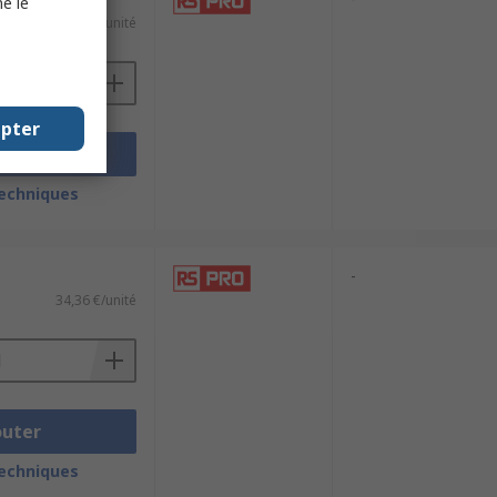
e le
33,97 €/unité
epter
outer
techniques
-
34,36 €/unité
outer
techniques