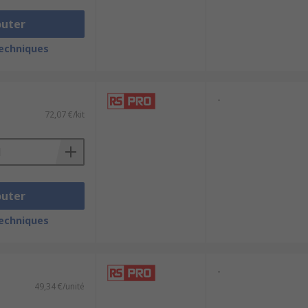
outer
techniques
-
72,07 €/kit
outer
techniques
-
49,34 €/unité