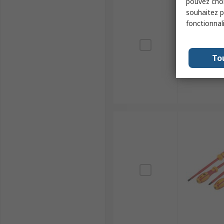
pouvez choi
souhaitez pa
fonctionnal
To