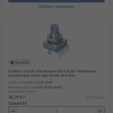
Fiches techniques
En stock
Codeur rotatif mécanique Elma 8 ppt impulsions
Quadrature 2 bits axe Fendu Ø 6 mm
Code commande RS
241-2349
Référence fabricant
E33-VT622-M45T
Sous-total (1 unité)
36,79 €
HT
36,79 €/unité
Quantité