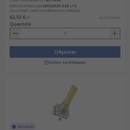
Code commande RS
789-9490P
Référence fabricant
EMS22A50-D28-LT6
Sous-total 1 unité (conditionné en plateau)
62,53 €
HT
62,53 €/unité
Quantité
Ajouter
Fiches techniques
En stock