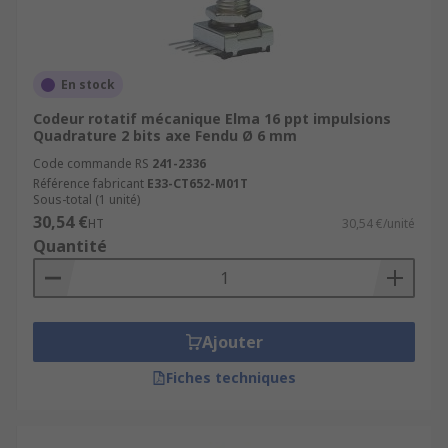
En stock
Codeur rotatif mécanique Elma 16 ppt impulsions
Quadrature 2 bits axe Fendu Ø 6 mm
Code commande RS
241-2336
Référence fabricant
E33-CT652-M01T
Sous-total (1 unité)
30,54 €
HT
30,54 €/unité
Quantité
Ajouter
Fiches techniques