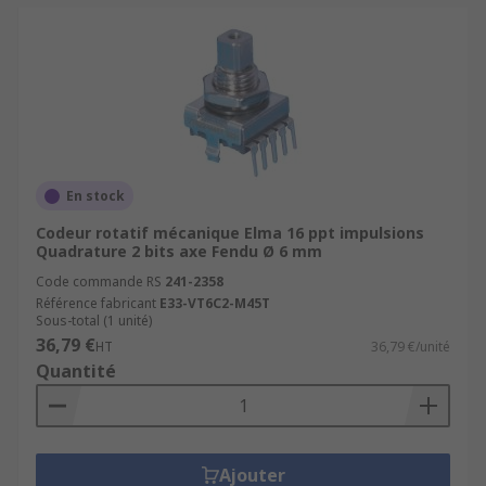
En stock
Codeur rotatif mécanique Elma 16 ppt impulsions
Quadrature 2 bits axe Fendu Ø 6 mm
Code commande RS
241-2358
Référence fabricant
E33-VT6C2-M45T
Sous-total (1 unité)
36,79 €
HT
36,79 €/unité
Quantité
Ajouter