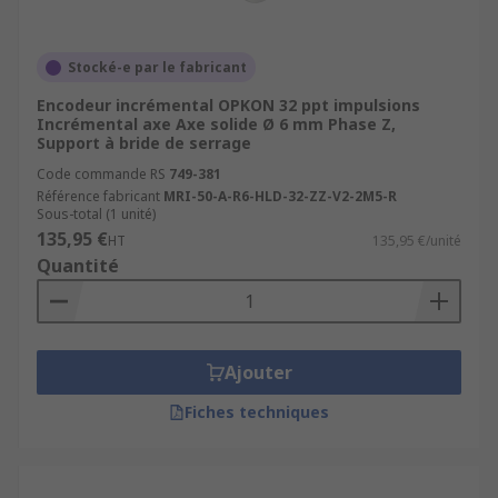
Stocké-e par le fabricant
Encodeur incrémental OPKON 32 ppt impulsions
Incrémental axe Axe solide Ø 6 mm Phase Z,
Support à bride de serrage
Code commande RS
749-381
Référence fabricant
MRI-50-A-R6-HLD-32-ZZ-V2-2M5-R
Sous-total (1 unité)
135,95 €
HT
135,95 €/unité
Quantité
Ajouter
Fiches techniques