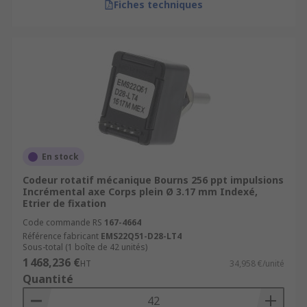
Fiches techniques
En stock
Codeur rotatif mécanique Bourns 256 ppt impulsions
Incrémental axe Corps plein Ø 3.17 mm Indexé,
Etrier de fixation
Code commande RS
167-4664
Référence fabricant
EMS22Q51-D28-LT4
Sous-total (1 boîte de 42 unités)
1 468,236 €
HT
34,958 €/unité
Quantité