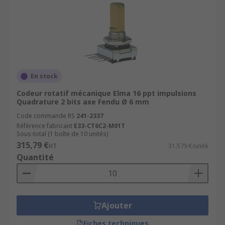
En stock
Codeur rotatif mécanique Elma 16 ppt impulsions
Quadrature 2 bits axe Fendu Ø 6 mm
Code commande RS
241-2337
Référence fabricant
E33-CT6C2-M01T
Sous-total (1 boîte de 10 unités)
315,79 €
HT
31,579 €/unité
Quantité
Ajouter
Fiches techniques