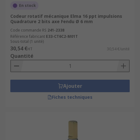
En stock
Codeur rotatif mécanique Elma 16 ppt impulsions
Quadrature 2 bits axe Fendu Ø 6 mm
Code commande RS
241-2338
Référence fabricant
E33-CT6C2-M01T
Sous-total (1 unité)
30,54 €
HT
30,54 €/unité
Quantité
Ajouter
Fiches techniques