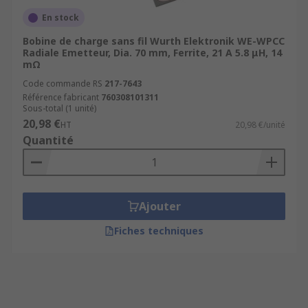
En stock
Bobine de charge sans fil Wurth Elektronik WE-WPCC
Radiale Emetteur, Dia. 70 mm, Ferrite, 21 A 5.8 μH, 14
mΩ
Code commande RS
217-7643
Référence fabricant
760308101311
Sous-total (1 unité)
20,98 €
HT
20,98 €/unité
Quantité
Ajouter
Fiches techniques