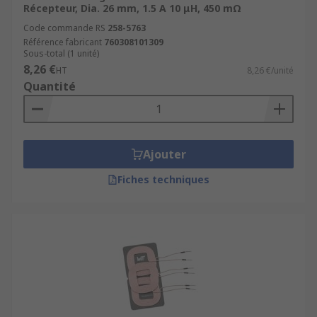
Récepteur, Dia. 26 mm, 1.5 A 10 μH, 450 mΩ
chargement.
Code commande RS
258-5763
Où les bobines de chargement sans fil
Référence fabricant
760308101309
Sous-total (1 unité)
sont-elles utilisées ?
8,26 €
HT
8,26 €/unité
Quantité
Les bobines de chargement sans fil sont utilisées
pour charger des appareils portables, tels que :
Smartphones
Ajouter
Tablettes
Fiches techniques
Accessoires portables, tels que les montres
intelligentes
Traqueurs d'activité
Dispositifs de maison intelligente, tels que
les commandes de chauffage
Dispositifs médicaux