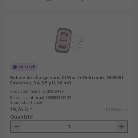
En stock
Bobine de charge sans fil Wurth Elektronik 7603081
Emetteur, 9 A 8.5 μH, 56 mΩ
Code commande RS
258-5769
Référence fabricant
760308103147
Sous-total (1 unité)
19,76 €
HT
19,76 €/unité
Quantité