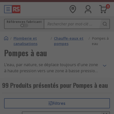
0
Références fabricant
/
Plomberie et
/
Chauffe-eaux et
/
Pompes à
canalisations
pompes
eau
Pompes à eau
L'eau, par nature, se déplace toujours d'une zone
à haute pression vers une zone à basse pression.
Une pompe à eau est un dispositif mécanique qui
peut faire circuler de l'eau ou la soulever d'un
99 Produits présentés pour Pompes à eau
niveau à un autre.Comment fonctionne une
pompe à eau ?Les pompes à eau aspirent l'eau
présente dans la pompe depuis un point d'entrée.
Filtres
Le point d'entrée est à une pression inférieure
par rapport au point de sortie. Une pompe à eau