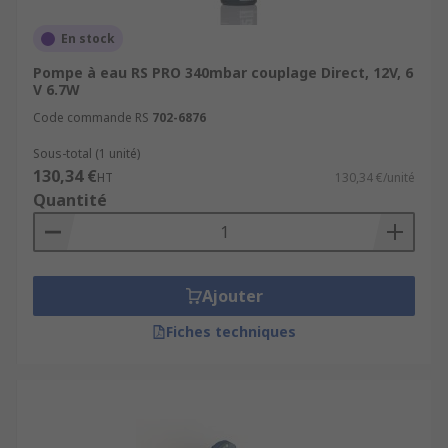
En stock
Pompe à eau RS PRO 340mbar couplage Direct, 12V, 6
V 6.7W
Code commande RS
702-6876
Sous-total (1 unité)
130,34 €
HT
130,34 €/unité
Quantité
Ajouter
Fiches techniques