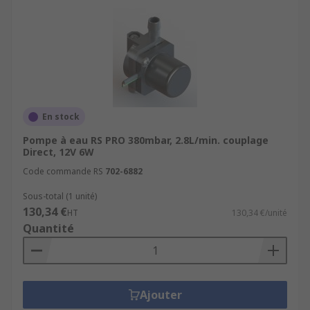
En stock
Pompe à eau RS PRO 380mbar, 2.8L/min. couplage
Direct, 12V 6W
Code commande RS
702-6882
Sous-total (1 unité)
130,34 €
HT
130,34 €/unité
Quantité
Ajouter