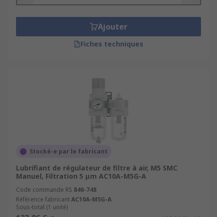
comprimé.
Nos solutions FRL
Ajouter
Fiches techniques
Filtres FRL
et
filtres régulateurs
pneumatiques
.
Lubrificateurs à brouillard d’air
et
lubrificateurs à micro-brouillard
.
Lubrificateurs en acier inoxydable
pour
environnements exigeants.
Groupes FRL
complets avec
manomètre
,
bol en aluminium et options de
réglage
.
Stocké-e par le fabricant
Chaque
fiche produit
détaille les
Lubrifiant de régulateur de filtre à air, M5 SMC
Manuel, Filtration 5 μm AC10A-M5G-A
caractéristiques techniques
:
débit d’air
,
pression
, capacité, et compatibilité avec vos
Code commande RS
846-748
outils pneumatiques
Référence fabricant
AC10A-M5G-A
. Nos FRL sont conçus pour
Sous-total (1 unité)
fournir un air filtré et lubrifié à la pression