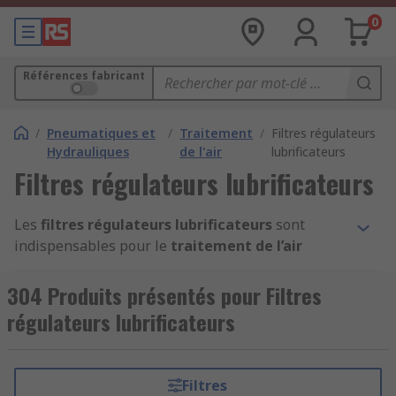
0
Références fabricant
/
Pneumatiques et
/
Traitement
/
Filtres régulateurs
Hydrauliques
de l'air
lubrificateurs
Filtres régulateurs lubrificateurs
Les
filtres régulateurs lubrificateurs
sont
indispensables pour le
traitement de l’air
comprimé
dans les
systèmes pneumatiques
.
Un
ensemble FRL
combine trois fonctions
304 Produits présentés pour Filtres
essentielles :
filtration
,
régulation de pression
régulateurs lubrificateurs
et
lubrification
, garantissant une
qualité d’air
optimale
pour vos
outils pneumatiques
et
équipements industriels.
Filtres