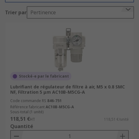
Pourquoi choisir un FRL
Trier par
Pertinence
pneumatique ?
Un
filtre régulateur lubrificateur pour air
comprimé
assure :
Une
filtration standard
pour éliminer l’eau
et les impuretés.
Un
régulateur de pression
précis pour
Stocké-e par le fabricant
maintenir la
pression d’air
souhaitée.
Lubrifiant de régulateur de filtre à air, M5 x 0.8 SMC
Un
lubrificateur d’air
qui prolonge la
NF, Filtration 5 μm AC10B-M5CG-A
durée de vie des outils
grâce à l’ajout
Code commande RS
846-751
d’
huile pneumatique
.
Référence fabricant
AC10B-M5CG-A
Sous-total (1 unité)
Ces dispositifs sont idéaux pour les
réseaux d’air
118,51 €
HT
118,51 €/unité
comprimé
, les
compresseurs d’air
et les
Quantité
équipements pneumatiques
fonctionnant à l’air