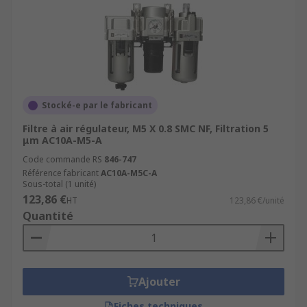
Stocké-e par le fabricant
Filtre à air régulateur, M5 X 0.8 SMC NF, Filtration 5
μm AC10A-M5-A
Code commande RS
846-747
Référence fabricant
AC10A-M5C-A
Sous-total (1 unité)
123,86 €
HT
123,86 €/unité
Quantité
Ajouter
Fiches techniques