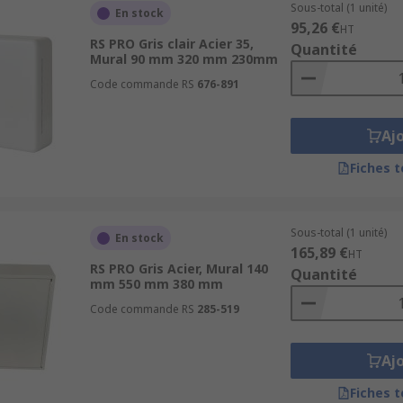
Sous-total (1 unité)
En stock
95,26 €
HT
RS PRO Gris clair Acier 35,
Quantité
Mural 90 mm 320 mm 230mm
Code commande RS
676-891
Aj
Fiches 
Sous-total (1 unité)
En stock
165,89 €
HT
RS PRO Gris Acier, Mural 140
Quantité
mm 550 mm 380 mm
Code commande RS
285-519
Aj
Fiches 