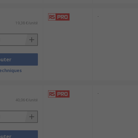
-
19,38 €/unité
outer
techniques
-
40,06 €/unité
outer