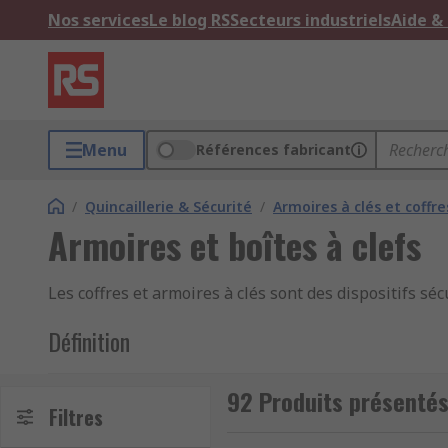
Nos services
Le blog RS
Secteurs industriels
Aide &
Menu
Références fabricant
/
Quincaillerie & Sécurité
/
Armoires à clés et coffre
Armoires et boîtes à clefs
Les coffres et armoires à clés sont des dispositifs séc
Définition
Les coffres-forts à clés et tableaux à clés sont des m
92 Produits présentés
crochets, où vous entreposez vos clés pour les retrouv
Filtres
et d'organiser vos clés sur le lieu de travail ou à la