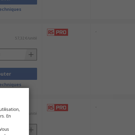
techniques
-
57,32 €/unité
outer
techniques
-
tilisation,
59,51 €/unité
rs. En
 Vous