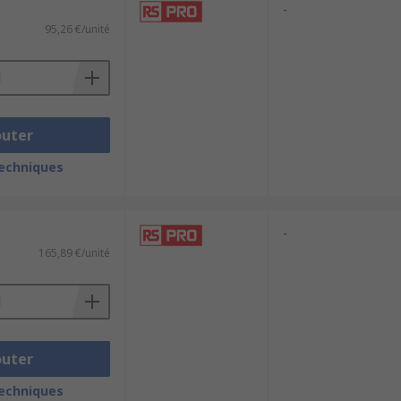
-
95,26 €/unité
outer
techniques
-
165,89 €/unité
outer
techniques