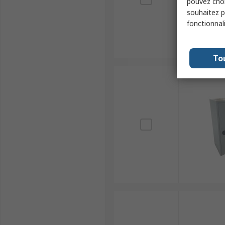
pouvez choi
souhaitez pa
fonctionnal
To