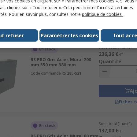
sir vos cookies en cliquant sur « Paramétrer mes cookies ». Si vous n
s, cliquez sur « Tout refuser ». Cela peut limiter l’accès à certaines
Aj
ités. Pour en savoir plus, consultez notre
politique de cookies.
Fiches 
ut refuser
Paramétrer les cookies
Tout acc
Sous-total (1 unité)
En stock
236,36 €
HT
RS PRO Gris Acier, Mural 200
Quantité
mm 550 mm 380 mm
Code commande RS
285-521
Aj
Fiches 
Sous-total (1 unité)
En stock
137,00 €
HT
RS PRO Gris Acier, Mural 80 mm