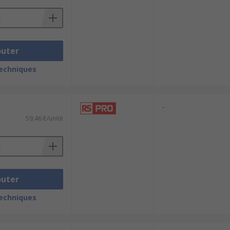
outer
techniques
-
59,46 €/unité
outer
techniques