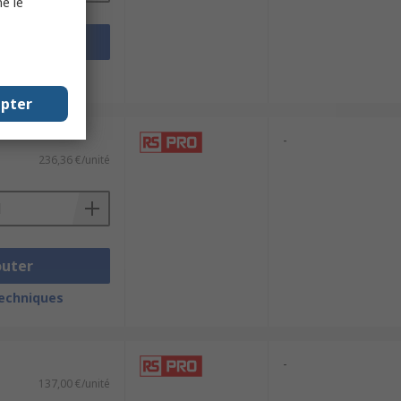
e le
outer
techniques
epter
-
236,36 €/unité
outer
techniques
-
137,00 €/unité