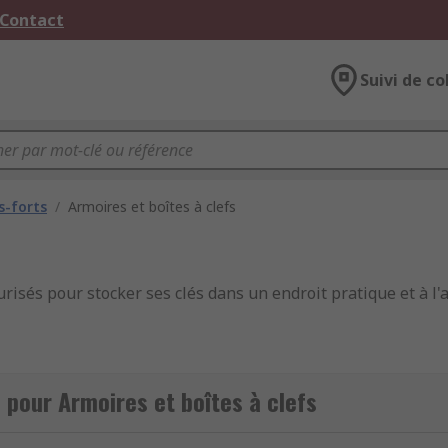
 Contact
Suivi de co
s-forts
/
Armoires et boîtes à clefs
urisés pour stocker ses clés dans un endroit pratique et à l'a
eubles de forme rectangulaire destinés à accueillir vos clés.
 pour Armoires et boîtes à clefs
er facilement. Les armoires à clés ou les coffres-forts à cl
 maison. Le choix de conserver vos clés dans une armoire verr