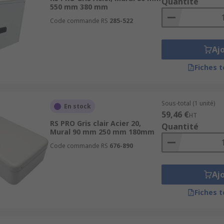
Quantité
550 mm 380 mm
Code commande RS
285-522
Aj
Fiches 
Sous-total (1 unité)
En stock
59,46 €
HT
RS PRO Gris clair Acier 20,
Quantité
Mural 90 mm 250 mm 180mm
Code commande RS
676-890
Aj
Fiches 