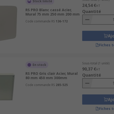
Stock limité
24,54 €
HT
RS PRO Blanc cassé Acier,
Quantité
Mural 75 mm 250 mm 200 mm
Code commande RS
136-172
Aj
Fiches 
Sous-total (1 unité)
En stock
90,37 €
HT
RS PRO Gris clair Acier, Mural
Quantité
80 mm 450 mm 300mm
Code commande RS
285-525
Aj
Fiches 