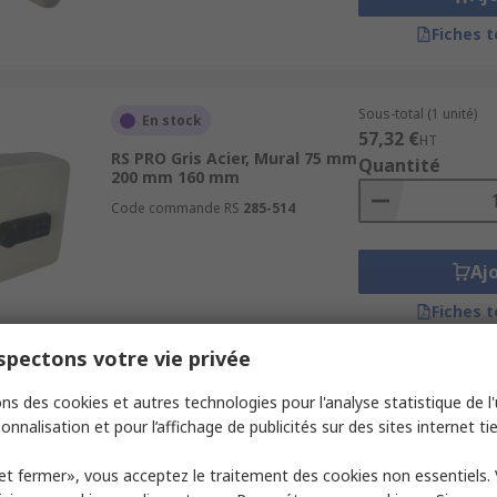
Fiches 
Sous-total (1 unité)
En stock
57,32 €
HT
RS PRO Gris Acier, Mural 75 mm
Quantité
200 mm 160 mm
Code commande RS
285-514
Aj
Fiches 
pectons votre vie privée
Sous-total (1 unité)
En stock
ns des cookies et autres technologies pour l'analyse statistique de l'u
59,51 €
HT
onnalisation et pour l’affichage de publicités sur des sites internet tie
RS PRO Gris Acier, Mural 75 mm
Quantité
300 mm 240 mm
et fermer», vous acceptez le traitement des cookies non essentiels.
Code commande RS
285-527