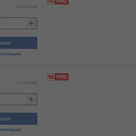
-
24,54 €/unité
outer
techniques
-
90,37 €/unité
outer
techniques