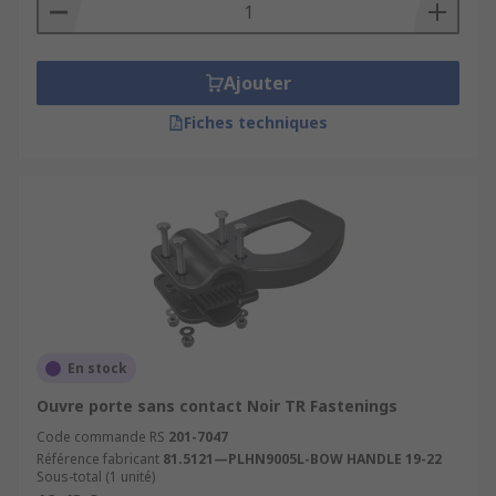
conservée par certains utilisateurs. Elle est
complémentaire à la présence de distributeurs
de gel antibactérien dans les établissement
Ajouter
recevant du public et les lieux de travail.
Fiches techniques
Par ailleurs les systèmes d'ouverture de porte
automatique avec le coude sont très présents
dans les salles stériles, les blocs opératoires, les
laboratoires de biologie ou tout type d'endroit ou
l'hygiène est primordiale et où il n'est pas
possible de toucher la porte pour l'ouvrir.
En stock
Ouvre porte sans contact Noir TR Fastenings
Code commande RS
201-7047
Référence fabricant
81.5121—PLHN9005L-BOW HANDLE 19-22
Sous-total (1 unité)