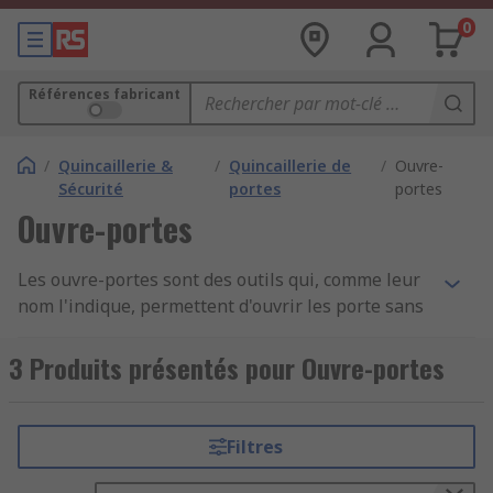
0
Références fabricant
/
Quincaillerie &
/
Quincaillerie de
/
Ouvre-
Sécurité
portes
portes
Ouvre-portes
Les ouvre-portes sont des outils qui, comme leur
nom l'indique, permettent d'ouvrir les porte sans
contact. Il peut être utile de pouvoir ouvrir les
portes sans devoir toucher la poignée pour des
3 Produits présentés pour Ouvre-portes
raisons d'hygiène. L'absence de contact avec les
mains sur les surfaces à manipuler permet
d'éviter toute contamination par virus ou
Filtres
bactéries.