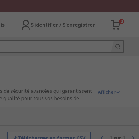
0
lis
S’identifier / S'enregistrer
ns de sécurité avancées qui garantissent
Afficher
te qualité pour tous vos besoins de
risant la porte ou la fenêtre à
Télécharger en format CSV
1
sur
1