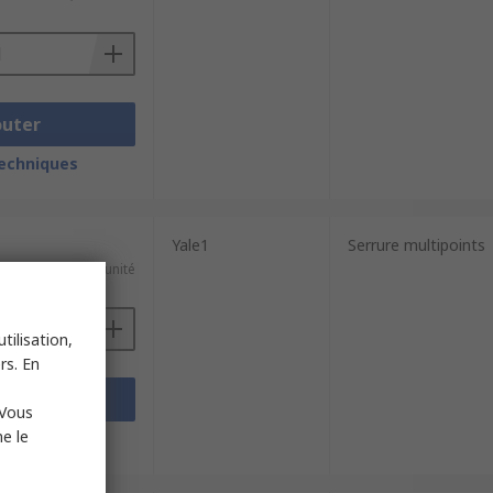
outer
techniques
Yale1
Serrure multipoints
32,85 €/unité
tilisation,
rs. En
outer
 Vous
e le
techniques