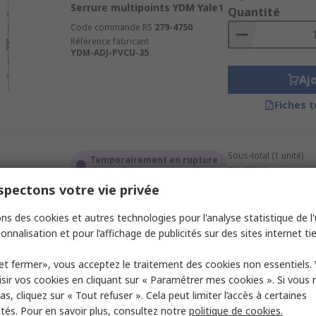
Serrure multipoints YDM Yale1
Quantité
Code commande RS
279-4750
Référence fabricant
YDM-ADJ-PVCU-35
Aj
Fiches 
Sous-total (1 unité)
Temporairement en rupture
32,85 €
de stock
HT
Quantité
pectons votre vie privée
Serrure multipoints YDM Yale1
Code commande RS
279-4752
ns des cookies et autres technologies pour l'analyse statistique de l'u
Référence fabricant
onnalisation et pour l’affichage de publicités sur des sites internet tie
YDM-GBLMASTD35T
Aj
et fermer», vous acceptez le traitement des cookies non essentiels.
sir vos cookies en cliquant sur « Paramétrer mes cookies ». Si vous n
Fiches 
s, cliquez sur « Tout refuser ». Cela peut limiter l’accès à certaines
ités. Pour en savoir plus, consultez notre
politique de cookies.