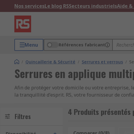
Nos services
Le blog RS
Secteurs industriels
Aide &
Menu
Références fabricant
/
Quincaillerie & Sécurité
/
Serrures et verrous
/
Se
Serrures en applique multi
Afin de protéger votre domicile ou votre entreprise, 
la tranquillité d'esprit. RS, votre fournisseur de con
sécurité.
4 Produits présentés 
Pourquoi choisir RS pour ses systèmes de verr
Filtres
Sécurité avancée :
Nos systèmes de verrouillage mult
Comparer (0/8)
Affi