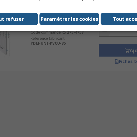
Sous-total (1 unité)
Temporairement en rupture
74,66 €
de stock
HT
ut refuser
Paramétrer les cookies
Tout acc
Quantité
Serrure multipoints YDM Yale1
Code commande RS
279-4753
Référence fabricant
YDM-UNI-PVCU-35
Aj
Fiches 