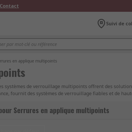
 Contact
Suivi de co
rrures en applique multipoints
points
les systèmes de verrouillage multipoints offrent des solutio
fiance, fournit des systèmes de verrouillage fiables et de hau
pour Serrures en applique multipoints
ouillage multipoints :
ipoint fournissent un niveau de sécurité plus élevé en sécu
chage par défaut