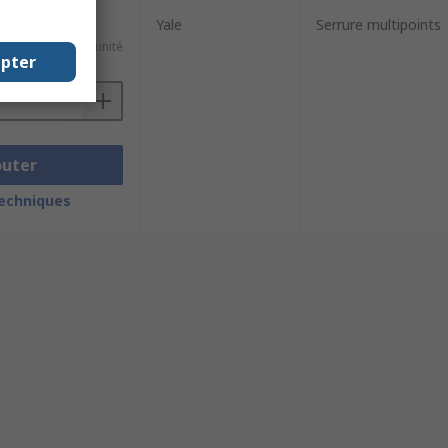
Yale
Serrure multipoints
74,66 €/unité
epter
outer
techniques