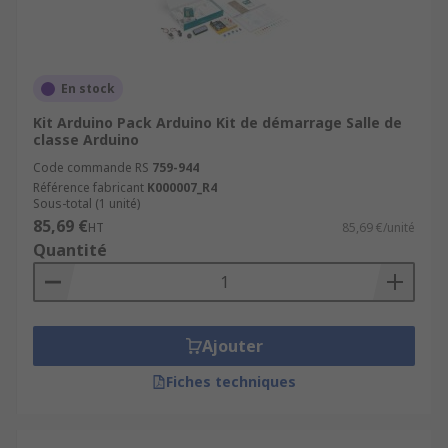
shields
capteurs environnementaux : température,
humidité
En stock
capteurs de mouvement, capteurs de
Kit Arduino Pack Arduino Kit de démarrage Salle de
proximité
classe Arduino
alimentation secteur ou USB
Code commande RS
759-944
Référence fabricant
K000007_R4
Sous-total (1 unité)
85,69 €
HT
85,69 €/unité
Quantité
Ajouter
Fiches techniques