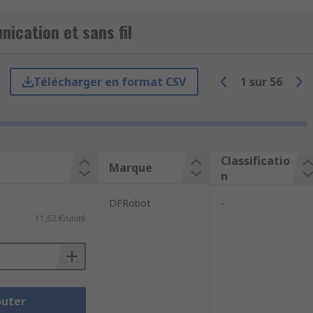
e kit de développement représente donc
ement.
ication et sans fil
 y compris :
Télécharger en format CSV
1
sur
56
Classificatio
Marque
n
DFRobot
-
11,62 €/unité
ogiciels pouvant être intégrés et testés
outer