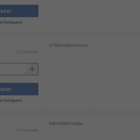
outer
techniques
STMicroelectronics
-
21,52 €/unité
outer
techniques
MikroElektronika
-
10,70 €/unité