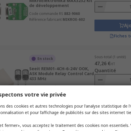
MikroElektronika MAX3232 Kit
de développement
Code commande RS
882-9060
Référence fabricant
MIKROE-602
Aj
Fiches 
Sous-total (1 unité)
En stock
47,26 €
HT
Seeit REM01-4CH-6-24V OOK,
Quantité
ASK Module Relay Control Card
433 MHz
Code commande RS
286-4045
Référence fabricant
REM01-4CH-6-24V
pectons votre vie privée
Aj
ns des cookies et autres technologies pour l'analyse statistique de l'u
Fiches 
onnalisation et pour l’affichage de publicités sur des sites internet tie
et fermer», vous acceptez le traitement des cookies non essentiels.
Sous-total (1 unité)