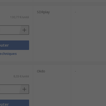
SDRplay
-
130,77 €/unité
outer
techniques
Okdo
-
8,03 €/unité
outer