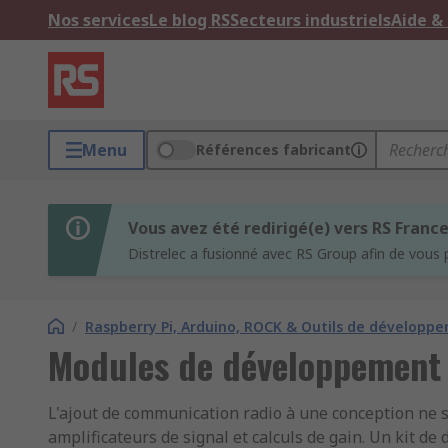
Nos services
Le blog RS
Secteurs industriels
Aide &
Menu
Références fabricant
Vous avez été redirigé(e) vers RS Franc
Distrelec a fusionné avec RS Group afin de vous 
/
Raspberry Pi, Arduino, ROCK & Outils de développ
Modules de développement 
L'ajout de communication radio à une conception ne 
amplificateurs de signal et calculs de gain. Un kit de