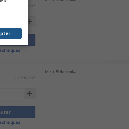
e le
53,19 €/unité
epter
outer
techniques
MikroElektronika
-
20,95 €/unité
outer
techniques