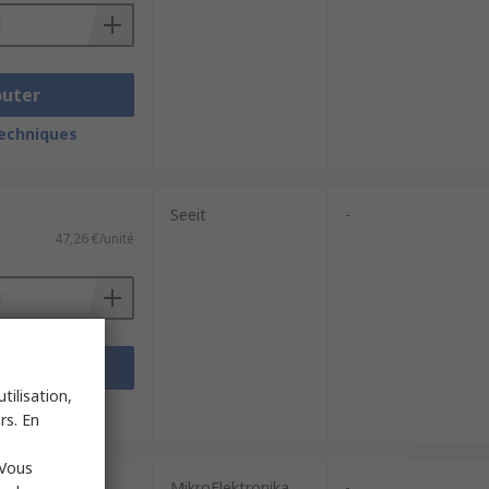
outer
techniques
Seeit
-
47,26 €/unité
outer
tilisation,
techniques
rs. En
 Vous
MikroElektronika
-