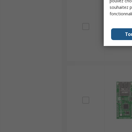
pouvez choi
souhaitez pa
fonctionnal
To