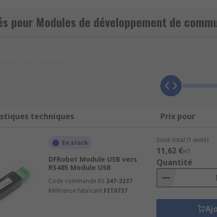
 concepteurs travaillant à la réalisation de solutions IoT. L
tilisateurs à mettre leurs produits sur le marché plus rapid
és pour Modules de développement de commun
ant divers protocoles de radiofréquence (RF) est disponible,
chage par défaut
stiques techniques
Prix pour
Sous-total (1 unité)
En stock
11,62 €
HT
DFRobot Module USB vers
Quantité
RS485 Module USB
Code commande RS
247-3237
ralement des connecteurs standard, des interfaces et des l
Référence fabricant
FIT0737
Aj