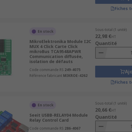
Fiches 
Sous-total (1 unité)
En stock
22,98 €
HT
MikroElektronika Module I2C
Quantité
MUX 4 Click Carte Click
mikroBus TCA9548APWR
Communication diffusée,
isolation de défauts
Code commande RS
249-4075
Aj
Référence fabricant
MIKROE-4262
Fiches 
Sous-total (1 unité)
En stock
20,66 €
HT
Seeit USBB-RELAY04 Module
Quantité
Relay Control Card
Code commande RS
286-4067