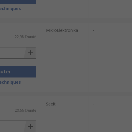
techniques
MikroElektronika
-
22,98 €/unité
outer
techniques
Seeit
-
20,66 €/unité