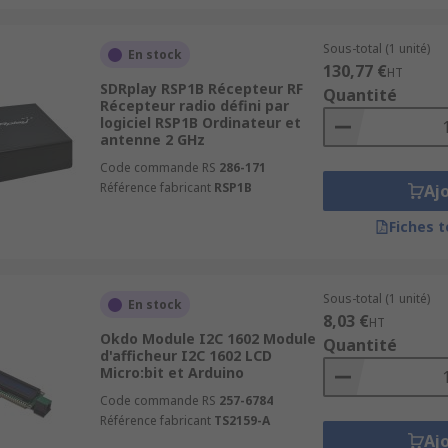
Sous-total (1 unité)
En stock
130,77 €
HT
SDRplay RSP1B Récepteur RF
Quantité
Récepteur radio défini par
logiciel RSP1B Ordinateur et
antenne 2 GHz
Code commande RS
286-171
Référence fabricant
RSP1B
Aj
Fiches 
Sous-total (1 unité)
En stock
8,03 €
HT
Okdo Module I2C 1602 Module
Quantité
d'afficheur I2C 1602 LCD
Micro:bit et Arduino
Code commande RS
257-6784
Référence fabricant
TS2159-A
Aj