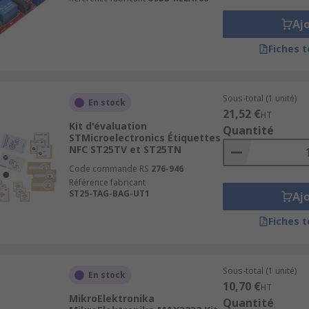
Aj
Fiches 
Sous-total (1 unité)
En stock
21,52 €
HT
Kit d'évaluation
Quantité
STMicroelectronics Étiquettes
NFC ST25TV et ST25TN
Code commande RS
276-946
Référence fabricant
ST25-TAG-BAG-UT1
Aj
Fiches 
Sous-total (1 unité)
En stock
10,70 €
HT
MikroElektronika
Quantité