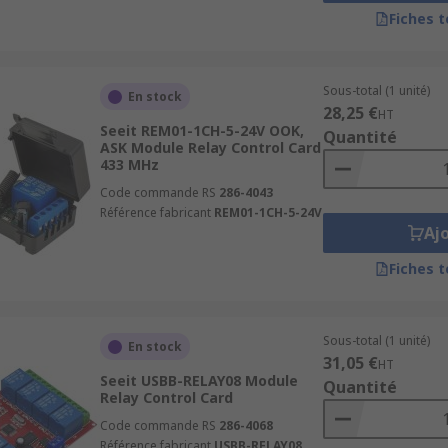
its dans cette famille sont également disponibles sous for
Fiches 
Sous-total (1 unité)
En stock
28,25 €
HT
Seeit REM01-1CH-5-24V OOK,
Quantité
ASK Module Relay Control Card
433 MHz
Code commande RS
286-4043
Référence fabricant
REM01-1CH-5-24V
Aj
Fiches 
ent et des kits de démarrage sont disponibles auprès d'une
y, MikroElektronika, Picom, ROHM, STMicroelectronics et bi
Sous-total (1 unité)
En stock
31,05 €
HT
Seeit USBB-RELAY08 Module
 une antenne si elle n'est pas intégrée dans la carte du c
Quantité
Relay Control Card
Code commande RS
286-4068
Référence fabricant
USBB-RELAY08