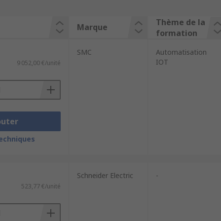
Thème de la
Marque
formation
SMC
Automatisation
IOT
9 052,00 €/unité
outer
techniques
Schneider Electric
-
523,77 €/unité