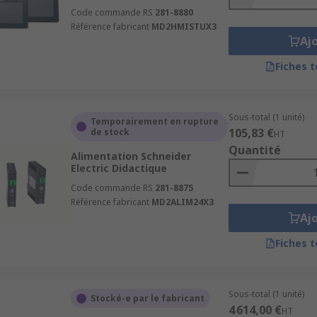
Code commande RS
281-8880
Référence fabricant
MD2HMISTUX3
Aj
Fiches 
Sous-total (1 unité)
Temporairement en rupture
105,83 €
de stock
HT
Quantité
Alimentation Schneider
Electric Didactique
Code commande RS
281-8875
Référence fabricant
MD2ALIM24X3
Aj
Fiches 
Sous-total (1 unité)
Stocké-e par le fabricant
4 614,00 €
HT