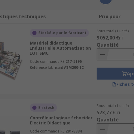
stiques techniques
Prix pour
Sous-total (1 unité)
Stocké-e par le fabricant
9 052,00 €
HT
Matériel didactique
Quantité
Industrielle Automatisation
IOT SMC
Code commande RS
217-5196
Référence fabricant
ATM200-IC
Aj
Fiches 
Sous-total (1 unité)
En stock
523,77 €
HT
Contrôleur logique Schneider
Quantité
Electric Didactique
Code commande RS
281-8884