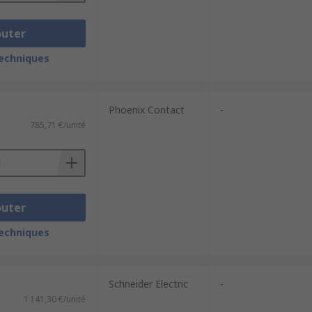
outer
techniques
Phoenix Contact
-
785,71 €/unité
outer
techniques
Schneider Electric
-
1 141,30 €/unité