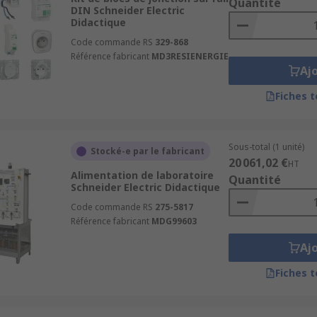
Quantité
DIN Schneider Electric
Didactique
Code commande RS
329-868
Référence fabricant
MD3RESIENERGIE
Aj
Fiches 
Sous-total (1 unité)
Stocké-e par le fabricant
20 061,02 €
HT
Alimentation de laboratoire
Quantité
Schneider Electric Didactique
Code commande RS
275-5817
Référence fabricant
MDG99603
Aj
Fiches 