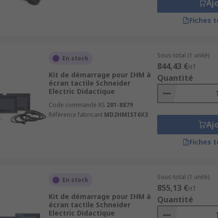
Aj
Fiches 
Sous-total (1 unité)
En stock
844,43 €
HT
Kit de démarrage pour IHM à
Quantité
écran tactile Schneider
Electric Didactique
Code commande RS
281-8879
Référence fabricant
MD2HMIST6X3
Aj
Fiches 
Sous-total (1 unité)
En stock
855,13 €
HT
Kit de démarrage pour IHM à
Quantité
écran tactile Schneider
Electric Didactique