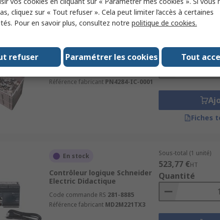
sir vos cookies en cliquant sur « Paramétrer mes cookies ». Si vous n
s, cliquez sur « Tout refuser ». Cela peut limiter l’accès à certaines
ités. Pour en savoir plus, consultez notre
politique de cookies.
Sous-total (1 unité)
Stocké-e par le fabricant
10 086,00 €
HT
Matériel didactique
Quantité
ut refuser
Paramétrer les cookies
Tout acc
Industrielle Pneumatique SMC
Code commande RS
253-7463
Référence fabricant
PN4284-IC-0001
Aj
Fiches 
Sous-total (1 unité)
En stock
523,77 €
HT
Contrôleur logique Schneider
Quantité
Electric Didactique
Code commande RS
281-8885
Référence fabricant
MD2M221TX3