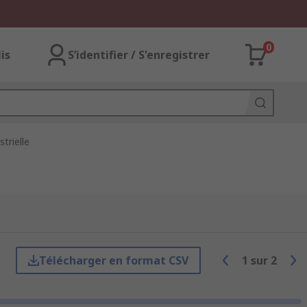
0
lis
S’identifier / S'enregistrer
trielle
Télécharger en format CSV
1
sur
2