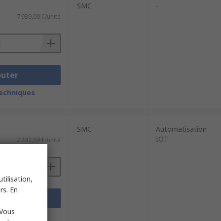
SMC
-
7 939,00 €/unité
outer
techniques
SMC
Automatisation
IOT
2 442,69 €/unité
tilisation,
rs. En
outer
 Vous
techniques