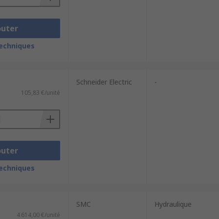
outer
techniques
Schneider Electric
-
105,83 €/unité
outer
techniques
SMC
Hydraulique
4 614,00 €/unité