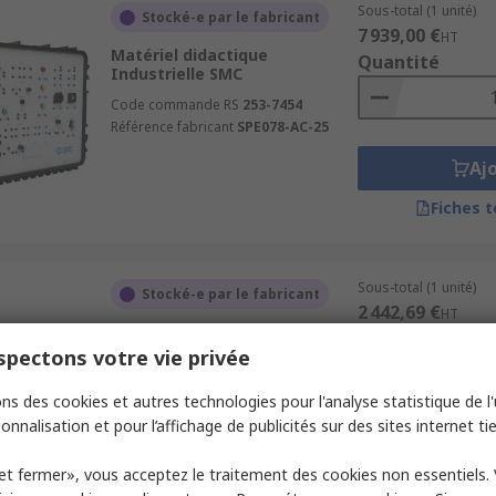
Sous-total (1 unité)
Stocké-e par le fabricant
7 939,00 €
HT
Matériel didactique
Quantité
Industrielle SMC
Code commande RS
253-7454
Référence fabricant
SPE078-AC-25
Aj
Fiches 
Sous-total (1 unité)
Stocké-e par le fabricant
2 442,69 €
HT
Logiciel Automatisation IOT
Quantité
SMC
pectons votre vie privée
Code commande RS
632-267
ns des cookies et autres technologies pour l'analyse statistique de l'u
Référence fabricant
PN4143-I0-01
onnalisation et pour l’affichage de publicités sur des sites internet tie
Aj
et fermer», vous acceptez le traitement des cookies non essentiels.
Fiches 