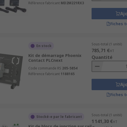
Référence fabricant
MD2M221RX3
Aj
Fiches 
Sous-total (1 unité)
En stock
785,71 €
HT
Kit de démarrage Phoenix
Quantité
Contact PLCnext
Code commande RS
205-5854
Référence fabricant
1188165
Aj
Fiches 
Sous-total (1 unité)
Stocké-e par le fabricant
1 141,30 €
HT
Kit de blocs de jonction sur rail