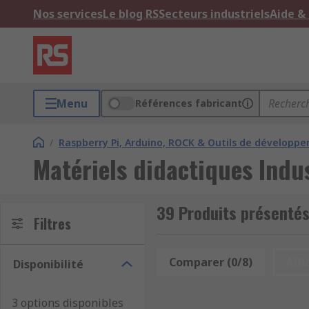
Nos services
Le blog RS
Secteurs industriels
Aide &
Menu
Références fabricant
/
Raspberry Pi, Arduino, ROCK & Outils de développ
Matériels didactiques Indus
39 Produits présentés
Filtres
Comparer (0/8)
Affi
Disponibilité
3 options disponibles