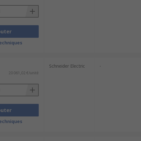
outer
techniques
Schneider Electric
-
20 061,02 €/unité
outer
techniques