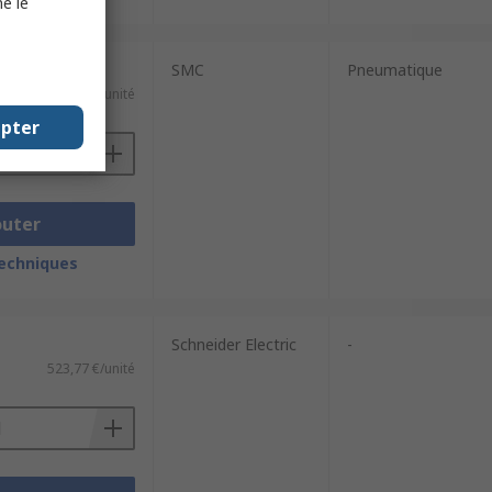
e le
SMC
Pneumatique
10 086,00 €/unité
epter
outer
techniques
Schneider Electric
-
523,77 €/unité