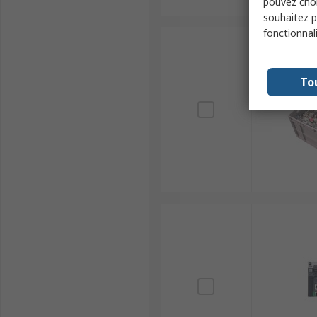
pouvez choi
souhaitez pa
fonctionnal
To