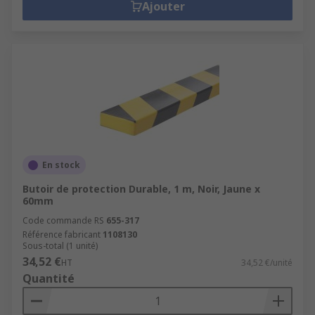
Ajouter
En stock
Butoir de protection Durable, 1 m, Noir, Jaune x
60mm
Code commande RS
655-317
Référence fabricant
1108130
Sous-total (1 unité)
34,52 €
HT
34,52 €/unité
Quantité