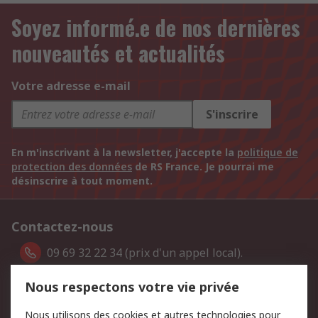
Soyez informé.e de nos dernières
nouveautés et actualités
Votre adresse e-mail
S'inscrire
En m'inscrivant à la newsletter, j'accepte la
politique de
protection des données
de RS France. Je pourrai me
désinscrire à tout moment.
Contactez-nous
09 69 32 22 34 (prix d'un appel local).
Par e-mail dans Aide & Contact
Nous respectons votre vie privée
Retrouvez-nous sur
Nous utilisons des cookies et autres technologies pour