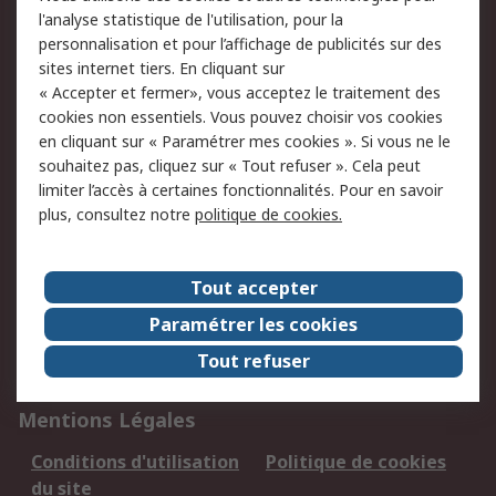
l'analyse statistique de l'utilisation, pour la
personnalisation et pour l’affichage de publicités sur des
sites internet tiers. En cliquant sur
Nous acceptons
« Accepter et fermer», vous acceptez le traitement des
cookies non essentiels. Vous pouvez choisir vos cookies
en cliquant sur « Paramétrer mes cookies ». Si vous ne le
souhaitez pas, cliquez sur « Tout refuser ». Cela peut
Services
limiter l’accès à certaines fonctionnalités. Pour en savoir
plus, consultez notre
politique de cookies.
Aide & Contact
Ouvrir un compte
professionnel
Suivi de commande
Retour produits
Tout accepter
Métrologie
Solutions Achats
Paramétrer les cookies
Solutions de
Solutions d'inventaire
Tout refuser
Maintenance
Mentions Légales
Conditions d'utilisation
Politique de cookies
du site