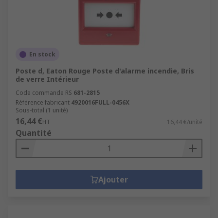
En stock
Poste d, Eaton Rouge Poste d'alarme incendie, Bris
de verre Intérieur
Code commande RS
681-2815
Référence fabricant
4920016FULL-0456X
Sous-total (1 unité)
16,44 €
HT
16,44 €/unité
Quantité
Ajouter