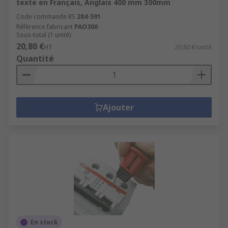
texte en Français, Anglais 400 mm 300mm
Code commande RS
284-591
Référence fabricant
PAO300
Sous-total (1 unité)
20,80 €
HT
20,80 €/unité
Quantité
Ajouter
En stock