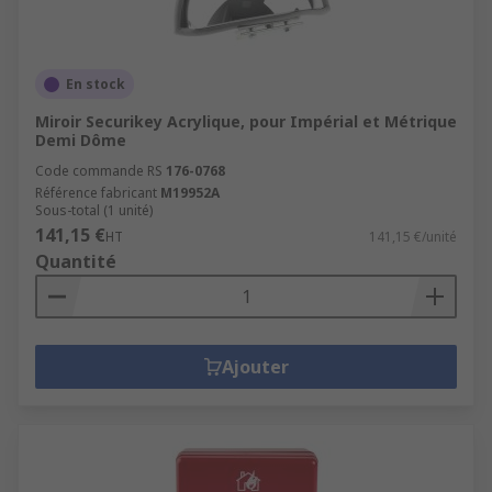
En stock
Miroir Securikey Acrylique, pour Impérial et Métrique
Demi Dôme
Code commande RS
176-0768
Référence fabricant
M19952A
Sous-total (1 unité)
141,15 €
HT
141,15 €/unité
Quantité
Ajouter