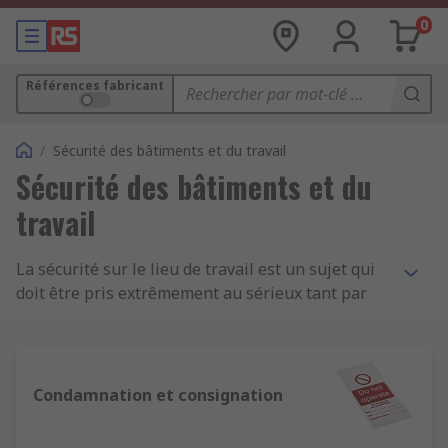
0
Références fabricant
/
Sécurité des bâtiments et du travail
Sécurité des bâtiments et du
travail
La sécurité sur le lieu de travail est un sujet qui
doit être pris extrêmement au sérieux tant par
les employeurs que par les salariés. Les
employeurs peuvent dans certains cas avoir
l'obligation légale de mettre à disposition des
travailleurs, employés ou sous-traitants, des
Condamnation et consignation
Équipements de Protection Individuelle (EPI) et
autres matériels servant à la préservation et à la