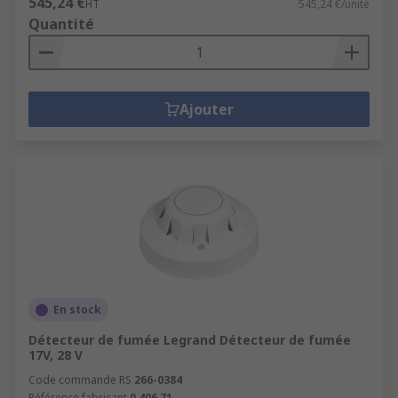
545,24 €
HT
545,24 €/unité
Quantité
Ajouter
En stock
Détecteur de fumée Legrand Détecteur de fumée
17V, 28 V
Code commande RS
266-0384
Référence fabricant
0 406 71