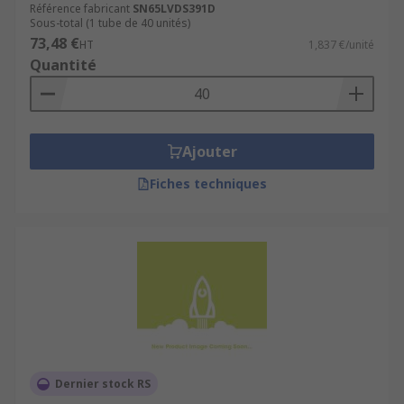
large gamme d'applications, telles que :
Référence fabricant
SN65LVDS391D
Sous-total (1 tube de 40 unités)
73,48 €
Vidéo haut débit
HT
1,837 €/unité
Quantité
Graphiques
Transmission de données de fond de panier
Infrastructure de réseau et de station de
Ajouter
base sans fil
Transmission de données point à point
Fiches techniques
Dernier stock RS