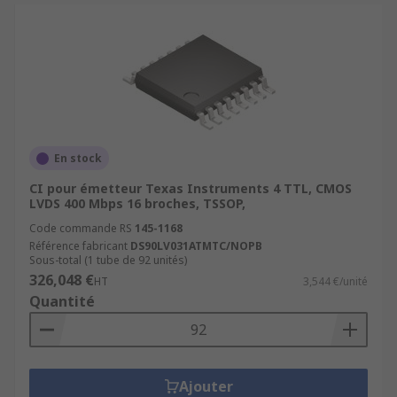
En stock
CI pour émetteur Texas Instruments 4 TTL, CMOS
LVDS 400 Mbps 16 broches, TSSOP,
Code commande RS
145-1168
Référence fabricant
DS90LV031ATMTC/NOPB
Sous-total (1 tube de 92 unités)
326,048 €
HT
3,544 €/unité
Quantité
Ajouter