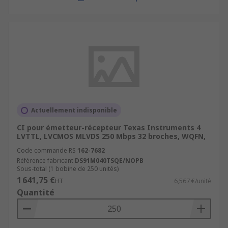
Actuellement indisponible
CI pour émetteur-récepteur Texas Instruments 4
LVTTL, LVCMOS MLVDS 250 Mbps 32 broches, WQFN,
Code commande RS
162-7682
Référence fabricant
DS91M040TSQE/NOPB
Sous-total (1 bobine de 250 unités)
1 641,75 €
HT
6,567 €/unité
Quantité