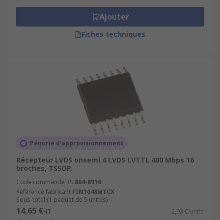
comprises entre 312,5 Mbps et 3,125 GBps sur
des circuits imprimés standard. Ils sont
Ajouter
également disponibles en combinaison avec un
Fiches techniques
répéteur LVDS.
Sérialiseur et désérialiseur LVDS
: un
sérialiseur convertit les données parallèles en un
flux de données série haute vitesse, LVDS
(signalisation différentielle basse tension). Le
désérialiseur prend la sortie série d'un
sérialiseur et la convertit en parallèle. Certains
CI, lorsqu'ils sont programmés pour l'entrée STP,
sont rétrocompatibles avec n'importe quel
Pénurie d'approvisionnement
sérialiseur GMSL (Gigabit Multimedia Serial
Récepteur LVDS onsemi 4 LVDS LVTTL 400 Mbps 16
Link).
broches, TSSOP,
Code commande RS
864-8916
Récepteurs LVDS
: les récepteurs LVDS sont des
Référence fabricant
FIN1048MTCX
dispositifs qui appliquent les caractéristiques
Sous-total (1 paquet de 5 unités)
d'un LVDS. Certains récepteurs sont dotés d'une
14,65 €
HT
2,93 €/unité