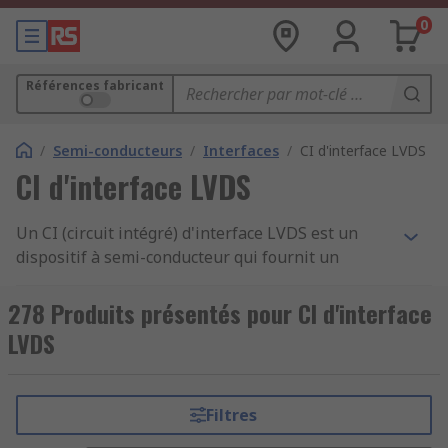
0
Références fabricant
/
Semi-conducteurs
/
Interfaces
/
CI d'interface LVDS
CI d'interface LVDS
Un CI (circuit intégré) d'interface LVDS est un
dispositif à semi-conducteur qui fournit un
moyen de transmission numérique équilibrée.
LVDS est l'acronyme de "Low tension Differential
278 Produits présentés pour CI d'interface
Signing" (signalisation différentielle basse
LVDS
tension) et est également appelé TIA/EIA-644.
Les CI LVDS ont l'avantage supplémentaire de
pouvoir fonctionner à faible consommation et à
Filtres
des vitesses élevées grâce à l'utilisation de