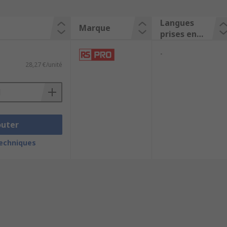
Langues
Marque
prises en
charge
-
28,27 €/unité
outer
techniques