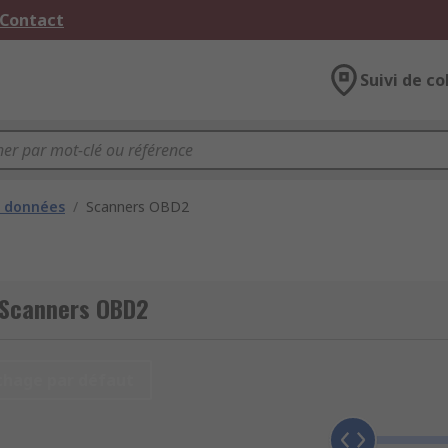
 Contact
Suivi de co
e données
/
Scanners OBD2
r Scanners OBD2
chage par défaut