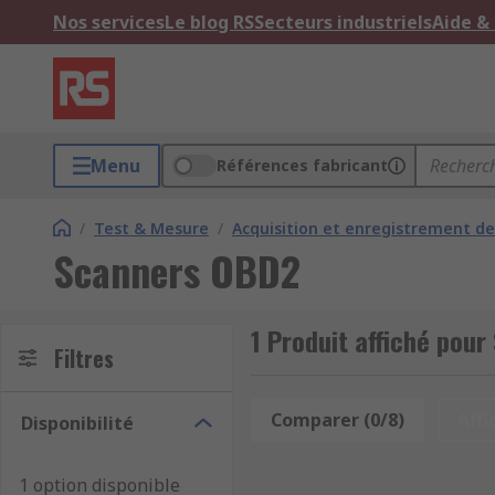
Nos services
Le blog RS
Secteurs industriels
Aide &
Menu
Références fabricant
/
Test & Mesure
/
Acquisition et enregistrement d
Scanners OBD2
1 Produit affiché pou
Filtres
Comparer (0/8)
Affi
Disponibilité
1 option disponible