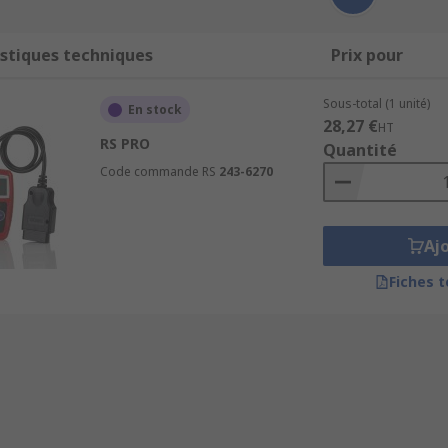
stiques techniques
Prix pour
Sous-total (1 unité)
En stock
28,27 €
HT
RS PRO
Quantité
Code commande RS
243-6270
Aj
Fiches 