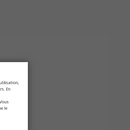
tilisation,
rs. En
 Vous
e le