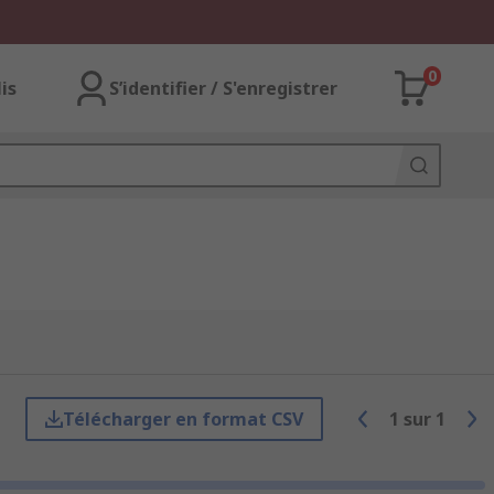
0
lis
S’identifier / S'enregistrer
Télécharger en format CSV
1
sur
1