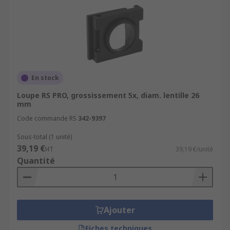
En stock
Loupe RS PRO, grossissement 5x, diam. lentille 26
mm
Code commande RS
342-9397
Sous-total (1 unité)
39,19 €
HT
39,19 €/unité
Quantité
Ajouter
Fiches techniques