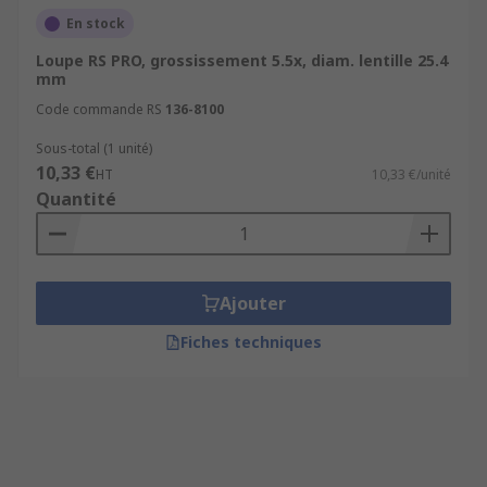
En stock
Loupe RS PRO, grossissement 5.5x, diam. lentille 25.4
mm
Code commande RS
136-8100
Sous-total (1 unité)
10,33 €
HT
10,33 €/unité
Quantité
Ajouter
Fiches techniques