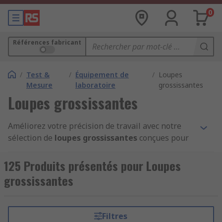
0
Références fabricant
/
Test &
/
Équipement de
/
Loupes
Mesure
laboratoire
grossissantes
Loupes grossissantes
Améliorez votre précision de travail avec notre
sélection de
loupes grossissantes
conçues pour
les professionnels du BTP, de l’industrie, de la
maintenance ou de l’horlogerie. Que vous
125 Produits présentés pour Loupes
cherchiez une
loupe éclairante
, une
loupe de
grossissantes
bijoutier
ou une
loupe de poche
, RS propose un
large choix de modèles fiables et performants.
Filtres
Une gamme complète pour tous les besoins