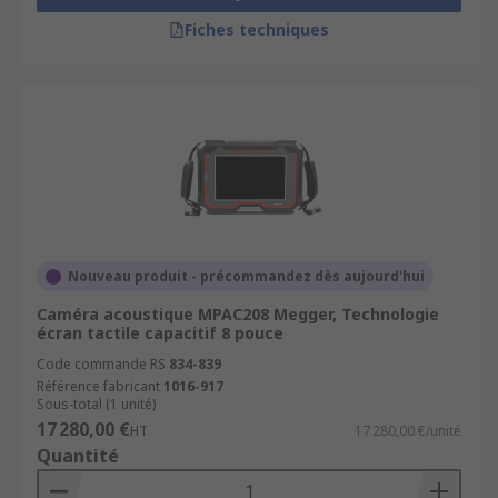
Formation des utilisateurs
: Une bonne
Fiches techniques
connaissance des outils améliore leur
efficacité sur le terrain.
Pourquoi choisir nos détecteurs
de fuites à ultrasons ?
Nous proposons une gamme complète
d’
instruments professionnels pour diagnostic
de systèmes sous pression
, adaptés aux
Nouveau produit - précommandez dès aujourd'hui
besoins des professionnels :
Caméra acoustique MPAC208 Megger, Technologie
écran tactile capacitif 8 pouce
Large choix de modèles
: Des modèles
Code commande RS
834-839
portatifs basiques aux caméras acoustiques
Référence fabricant
1016-917
avancées pour des applications spécifiques.
Sous-total (1 unité)
17 280,00 €
Marques reconnues
HT
: Nos détecteurs
17 280,00 €/unité
Quantité
proviennent de fabricants fiables comme
FLIR, Fluke, RS PRO et SKF.