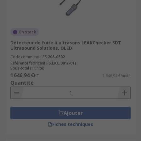
En stock
Détecteur de fuite à ultrasons LEAKChecker SDT
Ultrasound Solutions, OLED
Code commande RS
208-0502
Référence fabricant
FS.LKC.001(-01)
Sous-total (1 unité)
1 646,94 €
HT
1 646,94 €/unité
Quantité
Ajouter
Fiches techniques