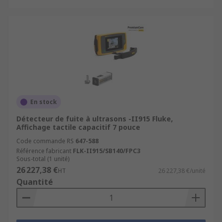
En stock
Détecteur de fuite à ultrasons -II915 Fluke,
Affichage tactile capacitif 7 pouce
Code commande RS
647-588
Référence fabricant
FLK-II915/SB140/FPC3
Sous-total (1 unité)
26 227,38 €
HT
26 227,38 €/unité
Quantité