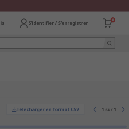
0
lis
S’identifier / S'enregistrer
Télécharger en format CSV
1
sur
1