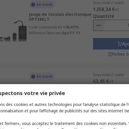
Sous-total (1 unité)
En stock
1 258,34 €
HT
Jauge de tension électronique
Quantité
OPTIBELT
Code commande RS
178-0775
Référence fabricant
OptiTT-TT
Aj
Fiches 
Sous-total (1 unité)
En stock
62,45 €
HT
Jauge de tension à cadran
Quantité
OPTIBELT, 500 to 1400 N
pectons votre vie privée
Code commande RS
178-0766
ns des cookies et autres technologies pour l'analyse statistique de l'u
Référence fabricant
Optikrik 2
onnalisation et pour l’affichage de publicités sur des sites internet tie
Aj
et fermer», vous acceptez le traitement des cookies non essentiels.
Fiches 