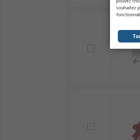
pouvez choi
souhaitez pa
fonctionnal
To