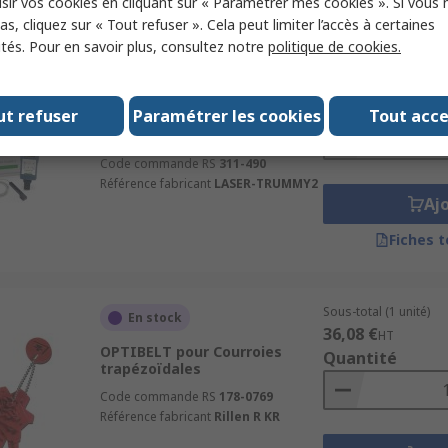
sir vos cookies en cliquant sur « Paramétrer mes cookies ». Si vous n
s, cliquez sur « Tout refuser ». Cela peut limiter l’accès à certaines
ités. Pour en savoir plus, consultez notre
politique de cookies.
Sous-total (1 unité)
En stock
1 308,50 €
HT
Jauge de tension électronique
Quantité
ut refuser
Paramétrer les cookies
Tout acc
SCHAEFFLER pour Équipement
d'alignement et de mesure
Code commande RS
311-490
Référence fabricant
LASER-TRUMMY2
Aj
Fiches 
Sous-total (1 unité)
En stock
36,08 €
HT
OPTIBELT pour Courroies
Quantité
trapézoïdales
Code commande RS
178-0769
Référence fabricant
Rillen R KR