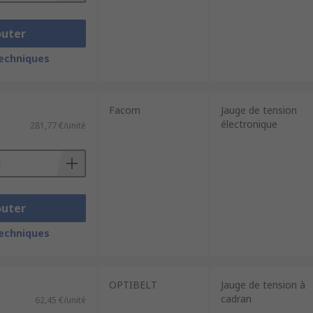
outer
techniques
Facom
Jauge de tension
électronique
281,77 €/unité
outer
techniques
OPTIBELT
Jauge de tension à
cadran
62,45 €/unité