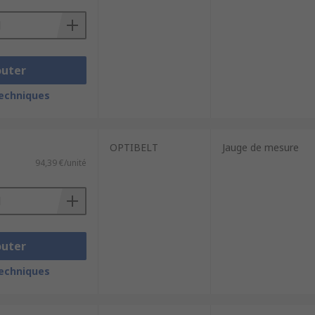
outer
techniques
OPTIBELT
Jauge de mesure
94,39 €/unité
outer
techniques