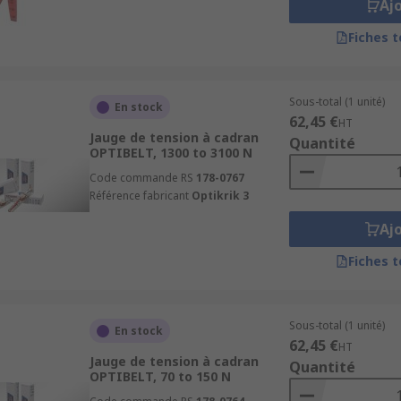
Aj
Fiches 
Sous-total (1 unité)
En stock
62,45 €
HT
Jauge de tension à cadran
Quantité
OPTIBELT, 1300 to 3100 N
Code commande RS
178-0767
Référence fabricant
Optikrik 3
Aj
Fiches 
Sous-total (1 unité)
En stock
62,45 €
HT
Jauge de tension à cadran
Quantité
OPTIBELT, 70 to 150 N