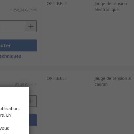
OPTIBELT
Jauge de tension
électronique
1 258,34 €/unité
outer
techniques
OPTIBELT
Jauge de tension à
cadran
62,45 €/unité
tilisation,
rs. En
outer
 Vous
techniques