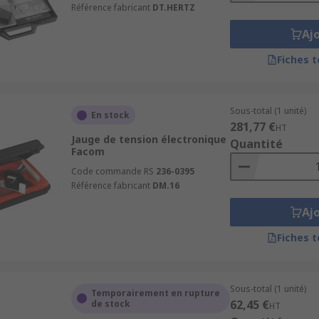
Référence fabricant
DT.HERTZ
Aj
Fiches 
Sous-total (1 unité)
En stock
281,77 €
HT
Jauge de tension électronique
Quantité
Facom
Code commande RS
236-0395
Référence fabricant
DM.16
Aj
Fiches 
Sous-total (1 unité)
Temporairement en rupture
62,45 €
de stock
HT