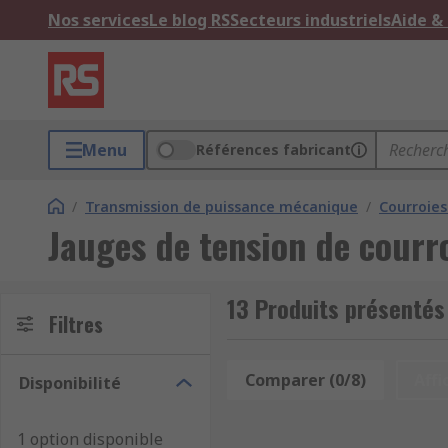
Nos services
Le blog RS
Secteurs industriels
Aide &
Menu
Références fabricant
/
Transmission de puissance mécanique
/
Courroies
Jauges de tension de courr
13 Produits présentés
Filtres
Comparer (0/8)
Affi
Disponibilité
1 option disponible