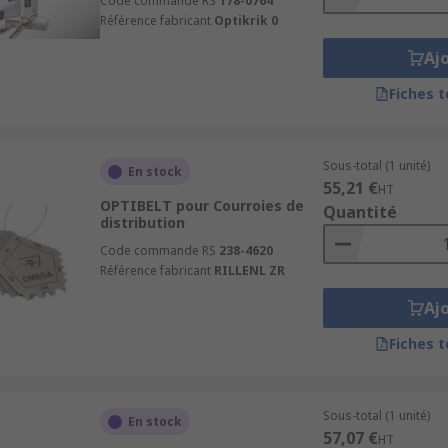
Code commande RS
178-0764
Référence fabricant
Optikrik 0
Aj
Fiches 
Sous-total (1 unité)
En stock
55,21 €
HT
OPTIBELT pour Courroies de
Quantité
distribution
Code commande RS
238-4620
Référence fabricant
RILLENL ZR
Aj
Fiches 
Sous-total (1 unité)
En stock
57,07 €
HT