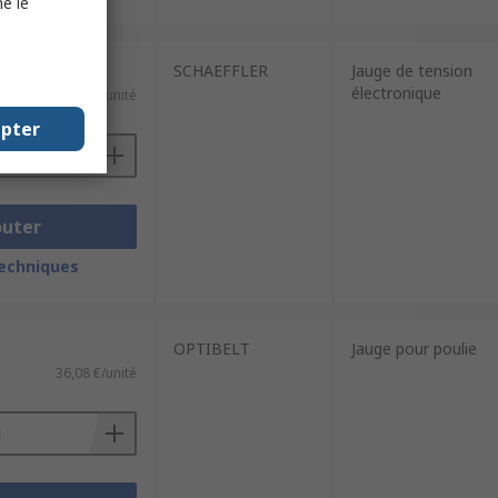
e le
SCHAEFFLER
Jauge de tension
électronique
1 308,50 €/unité
epter
outer
techniques
OPTIBELT
Jauge pour poulie
36,08 €/unité