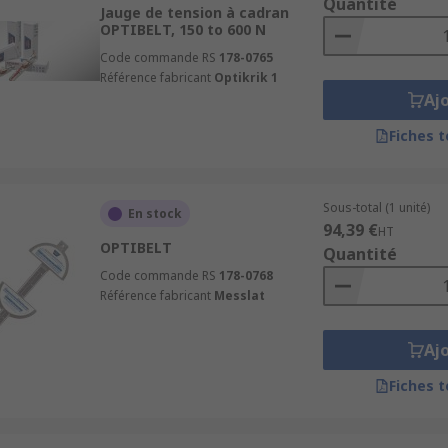
Quantité
Jauge de tension à cadran
OPTIBELT, 150 to 600 N
Code commande RS
178-0765
Référence fabricant
Optikrik 1
Aj
Fiches 
Sous-total (1 unité)
En stock
94,39 €
HT
OPTIBELT
Quantité
Code commande RS
178-0768
Référence fabricant
Messlat
Aj
Fiches 