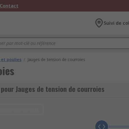
 Contact
Suivi de co
 et poulies
/
Jauges de tension de courroies
oies
 pour Jauges de tension de courroies
chage par défaut