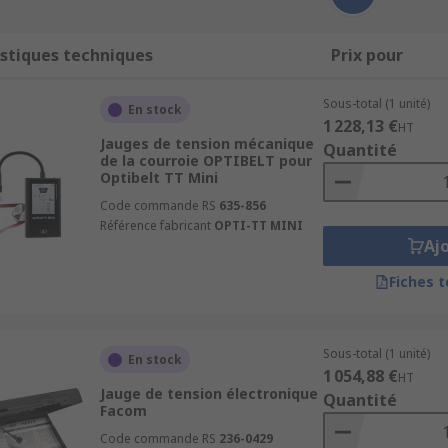
stiques techniques
Prix pour
Sous-total (1 unité)
En stock
1 228,13 €
HT
Jauges de tension mécanique
Quantité
de la courroie OPTIBELT pour
Optibelt TT Mini
Code commande RS
635-856
Référence fabricant
OPTI-TT MINI
Aj
Fiches 
Sous-total (1 unité)
En stock
1 054,88 €
HT
Jauge de tension électronique
Quantité
Facom
Code commande RS
236-0429