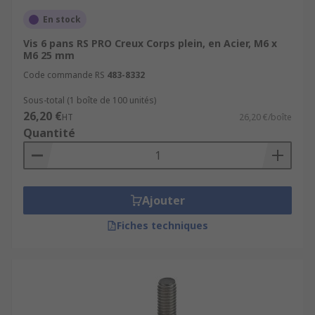
Nos vis tête cylindrique à six pans sont
En stock
disponibles dans une gamme de matériaux pour
s'adapter à chaque application et chaque
Vis 6 pans RS PRO Creux Corps plein, en Acier, M6 x
M6 25 mm
environnement :
Code commande RS
483-8332
Acier inoxydable, notamment les classes 316
Sous-total (1 boîte de 100 unités)
et 304
26,20 €
HT
26,20 €/boîte
Inox
Quantité
Laiton
Alliage de titane
Ajouter
Quand utiliser une vis à tête
Fiches techniques
creuse ?
Les
vis 6 pans
sont souvent utilisées dans les
applications où le dégagement est limité, par
exemple, dans la construction et l'entretien de