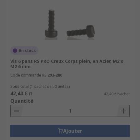
De plus, les pièces du composant sont plus
petites. Les têtes cylindriques des vis à tête
creuse nécessitent moins d'espace que les têtes
hexagonales et ne requièrent pas d'espace
supplémentaire pour la clé.
En stock
Vis 6 pans RS PRO Creux Corps plein, en Acier, M2 x
M2 6 mm
Code commande RS
293-280
Sous-total (1 sachet de 50 unités)
42,40 €
HT
42,40 €/sachet
Quantité
Ajouter