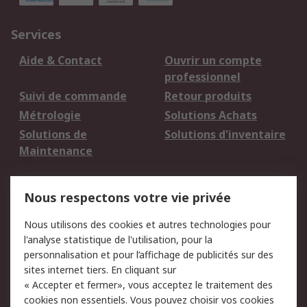
Services
Aide & Contact
Ouvrir un compte
professionnel
Suivi de commande
Retour produits
Métrologie
Solutions Achats
Solutions de
Solutions d'inventaire
Maintenance
Mentions Légales
Nous respectons votre vie privée
Conditions d'utilisation
Politique de cookies
Nous utilisons des cookies et autres technologies pour
du site
l'analyse statistique de l'utilisation, pour la
Politique de protection
Sécurité des E-mails
personnalisation et pour l’affichage de publicités sur des
des données - Mise à
sites internet tiers. En cliquant sur
jour
« Accepter et fermer», vous acceptez le traitement des
Conditions générales
Politique anti-
cookies non essentiels. Vous pouvez choisir vos cookies