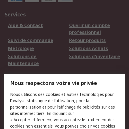
Services
Aide & Contact
Ouvrir un compte
professionnel
Suivi de commande
Retour produits
Métrologie
Solutions Achats
Solutions de
Solutions d'inventaire
Maintenance
Mentions Légales
Nous respectons votre vie privée
Conditions d'utilisation
Politique de cookies
Nous utilisons des cookies et autres technologies pour
du site
l'analyse statistique de l'utilisation, pour la
Politique de protection
Sécurité des E-mails
personnalisation et pour l’affichage de publicités sur des
des données - Mise à
sites internet tiers. En cliquant sur
jour
« Accepter et fermer», vous acceptez le traitement des
Conditions générales
Politique anti-
cookies non essentiels. Vous pouvez choisir vos cookies