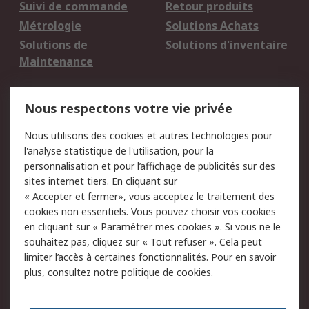
Suivi de commande
Retour produits
Métrologie
Solutions Achats
Solutions de
Solutions d'inventaire
Maintenance
Mentions Légales
Nous respectons votre vie privée
Conditions d'utilisation
Politique de cookies
Nous utilisons des cookies et autres technologies pour
du site
l'analyse statistique de l'utilisation, pour la
Politique de protection
Sécurité des E-mails
personnalisation et pour l’affichage de publicités sur des
des données - Mise à
sites internet tiers. En cliquant sur
jour
« Accepter et fermer», vous acceptez le traitement des
Conditions générales
Politique anti-
cookies non essentiels. Vous pouvez choisir vos cookies
de vente
corruption
en cliquant sur « Paramétrer mes cookies ». Si vous ne le
souhaitez pas, cliquez sur « Tout refuser ». Cela peut
Campagnes marketing
limiter l’accès à certaines fonctionnalités. Pour en savoir
plus, consultez notre
politique de cookies.
A propos de RS
A propos de RS France
Evénements