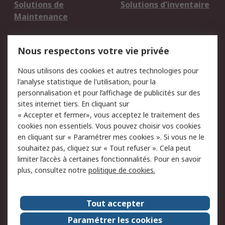
Solutions de
Solutions d'inventaire
Maintenance
Mentions Légales
Nous respectons votre vie privée
Conditions d'utilisation
Politique de cookies
Nous utilisons des cookies et autres technologies pour
du site
l'analyse statistique de l'utilisation, pour la
Politique de protection
Sécurité des E-mails
personnalisation et pour l’affichage de publicités sur des
des données - Mise à
sites internet tiers. En cliquant sur
jour
« Accepter et fermer», vous acceptez le traitement des
Conditions générales
Politique anti-
cookies non essentiels. Vous pouvez choisir vos cookies
de vente
corruption
en cliquant sur « Paramétrer mes cookies ». Si vous ne le
souhaitez pas, cliquez sur « Tout refuser ». Cela peut
Campagnes marketing
limiter l’accès à certaines fonctionnalités. Pour en savoir
plus, consultez notre
politique de cookies.
A propos de RS
A propos de RS France
Evénements
Tout accepter
Le groupe RS Group Plc
Presse
Paramétrer les cookies
RS dans le monde
Démarche RSE