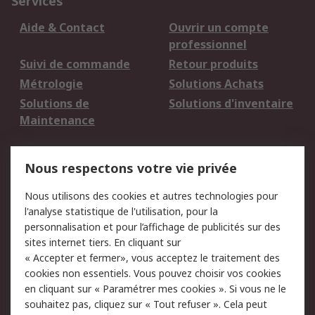
Services
Aide & Contact
Ouvrir un compte
professionnel
Suivi de commande
Retour produits
Métrologie
Solutions Achats
Solutions de
Solutions d'inventaire
Maintenance
Mentions Légales
Nous respectons votre vie privée
Conditions d'utilisation
Politique de cookies
Nous utilisons des cookies et autres technologies pour
du site
l'analyse statistique de l'utilisation, pour la
Politique de protection
Sécurité des E-mails
personnalisation et pour l’affichage de publicités sur des
des données - Mise à
sites internet tiers. En cliquant sur
jour
« Accepter et fermer», vous acceptez le traitement des
Conditions générales
Politique anti-
cookies non essentiels. Vous pouvez choisir vos cookies
de vente
corruption
en cliquant sur « Paramétrer mes cookies ». Si vous ne le
souhaitez pas, cliquez sur « Tout refuser ». Cela peut
Campagnes marketing