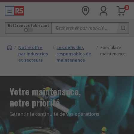
0
Références fabricant
/
Notre offre
/
Les défis des
/
Formulaire
par industries
responsables de
maintenance
et secteurs
maintenance
Votre maintenance,
notre priorité
Garantir la continuité de vos opérations