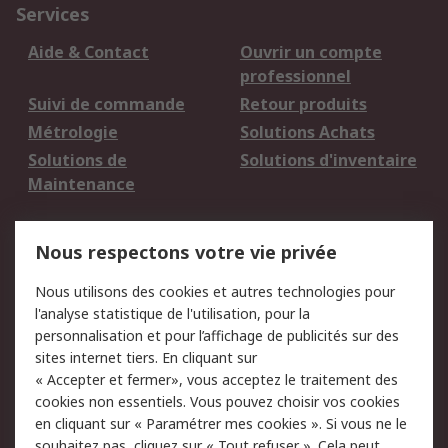
Services
Aide & Contact
Ouvrir un compte
professionnel
Suivi de commande
Retour produits
Métrologie
Solutions Achats
Solutions de
Solutions d'inventaire
Maintenance
Mentions Légales
Nous respectons votre vie privée
Conditions d'utilisation
Politique de cookies
Nous utilisons des cookies et autres technologies pour
du site
l'analyse statistique de l'utilisation, pour la
Politique de protection
Sécurité des E-mails
personnalisation et pour l’affichage de publicités sur des
des données - Mise à
sites internet tiers. En cliquant sur
jour
« Accepter et fermer», vous acceptez le traitement des
Conditions générales
Politique anti-
cookies non essentiels. Vous pouvez choisir vos cookies
de vente
corruption
en cliquant sur « Paramétrer mes cookies ». Si vous ne le
souhaitez pas, cliquez sur « Tout refuser ». Cela peut