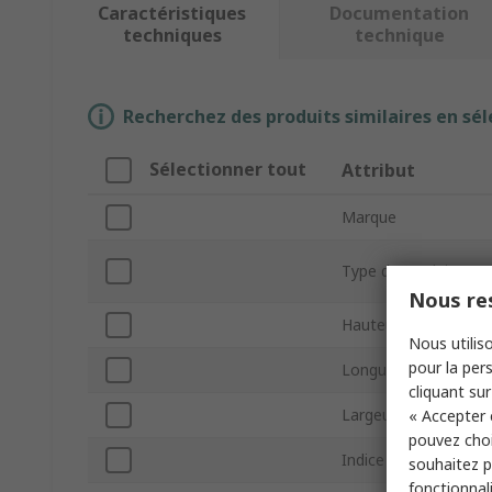
Caractéristiques
Documentation
techniques
technique
Recherchez des produits similaires en sél
Sélectionner tout
Attribut
Marque
Type de produit
Nous res
Hauteur
Nous utiliso
pour la pers
Longueur
cliquant sur
Largeur
« Accepter 
pouvez choi
Indice IP
souhaitez pa
fonctionnal