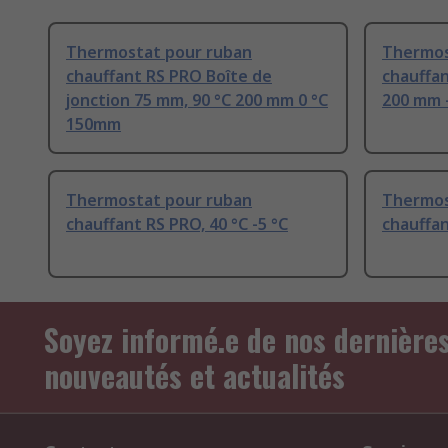
Thermostat pour ruban
Thermos
chauffant RS PRO Boîte de
chauffan
jonction 75 mm, 90 °C 200 mm 0 °C
200 mm 
150mm
Thermostat pour ruban
Thermos
chauffant RS PRO, 40 °C -5 °C
chauffan
Soyez informé.e de nos dernière
nouveautés et actualités