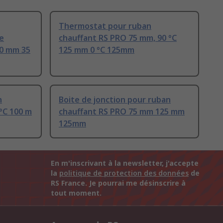
Thermostat pour ruban
e
chauffant RS PRO 75 mm, 90 °C
00 mm 35
125 mm 0 °C 125mm
n
Boite de jonction pour ruban
°C 100 m
chauffant RS PRO 75 mm 125 mm
125mm
En m'inscrivant à la newsletter, j'accepte
la
politique de protection des données
de
RS France. Je pourrai me désinscrire à
tout moment.