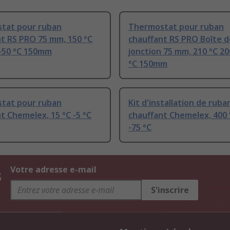
tat pour ruban
Thermostat pour ruban
t RS PRO 75 mm, 150 °C
chauffant RS PRO Boîte d
-50 °C 150mm
jonction 75 mm, 210 °C 2
°C 150mm
tat pour ruban
Kit d'installation de ruba
t Chemelex, 15 °C -5 °C
chauffant Chemelex, 400 
-75 °C
s
Votre adresse e-mail
S'inscrire