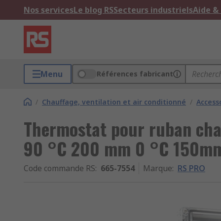
Nos services
Le blog RS
Secteurs industriels
Aide &
Menu
Références fabricant
/
Chauffage, ventilation et air conditionné
/
Access
Thermostat pour ruban ch
90 °C 200 mm 0 °C 150m
Code commande RS
:
665-7554
Marque
:
RS PRO