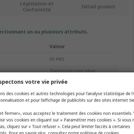
Législation et
Détail produit
Conformité
ectionnant un ou plusieurs attributs.
Valeur
RS PRO
Thermostat pour ruban
chauffant
pectons votre vie privée
75mm
ns des cookies et autres technologies pour l'analyse statistique de l'u
onnalisation et pour l’affichage de publicités sur des sites internet tie
200mm
150mm
et fermer», vous acceptez le traitement des cookies non essentiels.
sir vos cookies en cliquant sur « Paramétrer mes cookies ». Si vous n
IP65
s, cliquez sur « Tout refuser ». Cela peut limiter l’accès à certaines
ités. Pour en savoir plus, consultez notre
politique de cookies.