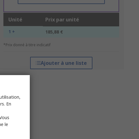
Unité
Prix par unité
1 +
185,88 €
*Prix donné à titre indicatif
Ajouter à une liste
tilisation,
rs. En
 Vous
e le