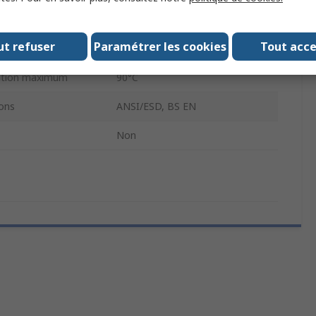
um de
0°C
ut refuser
Paramétrer les cookies
Tout acc
ABS
sation maximum
90°C
ons
ANSI/ESD, BS EN
Non