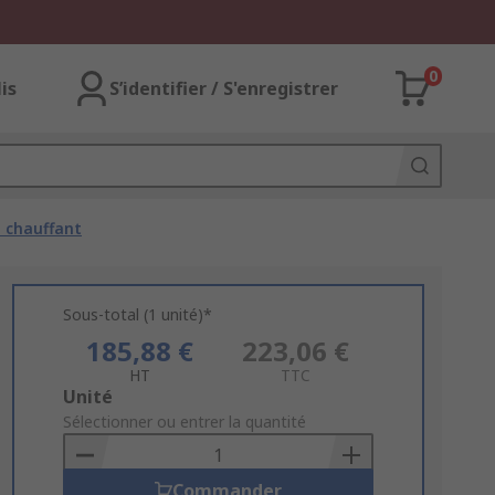
0
lis
S’identifier / S'enregistrer
e chauffant
Sous-total (1 unité)*
185,88 €
223,06 €
HT
TTC
Add
Unité
to
Sélectionner ou entrer la quantité
Basket
Commander