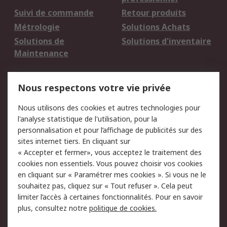
Suivi de commande
Retour produits
Métrologie
Solutions Achats
Solutions de
Solutions d'inventaire
Maintenance
Mentions Légales
Nous respectons votre vie privée
Conditions d'utilisation
Politique de cookies
Nous utilisons des cookies et autres technologies pour
du site
l'analyse statistique de l'utilisation, pour la
Politique de protection
Sécurité des E-mails
personnalisation et pour l’affichage de publicités sur des
des données - Mise à
sites internet tiers. En cliquant sur
jour
« Accepter et fermer», vous acceptez le traitement des
Conditions générales
Politique anti-
cookies non essentiels. Vous pouvez choisir vos cookies
de vente
corruption
en cliquant sur « Paramétrer mes cookies ». Si vous ne le
souhaitez pas, cliquez sur « Tout refuser ». Cela peut
Campagnes marketing
limiter l’accès à certaines fonctionnalités. Pour en savoir
plus, consultez notre
politique de cookies.
A propos de RS