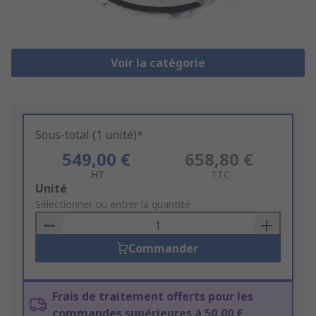
Voir la catégorie
Sous-total (1 unité)*
549,00 €
658,80 €
HT
TTC
Add
Unité
to
Sélectionner ou entrer la quantité
Basket
Commander
Frais de traitement offerts pour les
commandes supérieures à 50,00 €