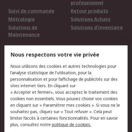
professionnel
Suivi de commande
Retour produits
Métrologie
Solutions Achats
Solutions de
Solutions d'inventaire
Maintenance
Mentions Légales
Nous respectons votre vie privée
Conditions d'utilisation
Politique de cookies
Nous utilisons des cookies et autres technologies pour
du site
l'analyse statistique de l'utilisation, pour la
Politique de protection
Sécurité des E-mails
personnalisation et pour l’affichage de publicités sur des
des données - Mise à
sites internet tiers. En cliquant sur
jour
« Accepter et fermer», vous acceptez le traitement des
Conditions générales
Politique anti-
cookies non essentiels. Vous pouvez choisir vos cookies
de vente
corruption
en cliquant sur « Paramétrer mes cookies ». Si vous ne le
souhaitez pas, cliquez sur « Tout refuser ». Cela peut
Campagnes marketing
limiter l’accès à certaines fonctionnalités. Pour en savoir
plus, consultez notre
politique de cookies.
A propos de RS