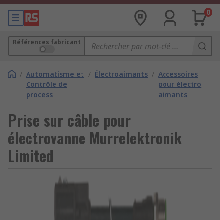
0
Références fabricant
/
Automatisme et
/
Électroaimants
/
Accessoires
Contrôle de
pour électro
process
aimants
Prise sur câble pour
électrovanne Murrelektronik
Limited