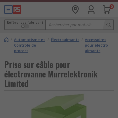
0
Références fabricant
/
Automatisme et
/
Électroaimants
/
Accessoires
Contrôle de
pour électro
process
aimants
Prise sur câble pour
électrovanne Murrelektronik
Limited