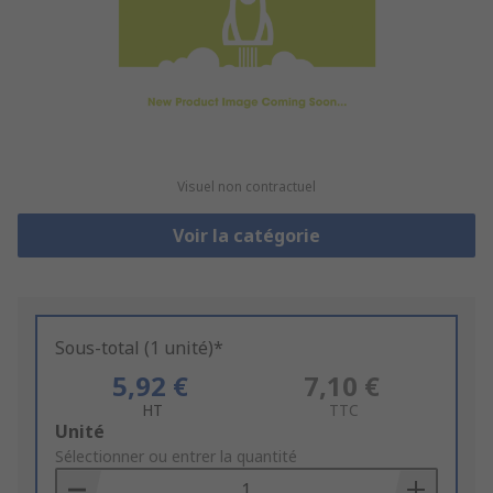
Visuel non contractuel
Voir la catégorie
Sous-total (1 unité)*
5,92 €
7,10 €
HT
TTC
Add
Unité
to
Sélectionner ou entrer la quantité
Basket