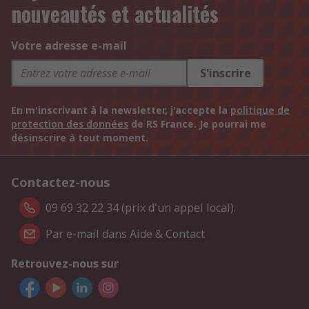
nouveautés et actualités
Votre adresse e-mail
S'inscrire
En m'inscrivant à la newsletter, j'accepte la
politique de
protection des données
de RS France. Je pourrai me
désinscrire à tout moment.
Contactez-nous
09 69 32 22 34 (prix d'un appel local).
Par e-mail dans Aide & Contact
Retrouvez-nous sur