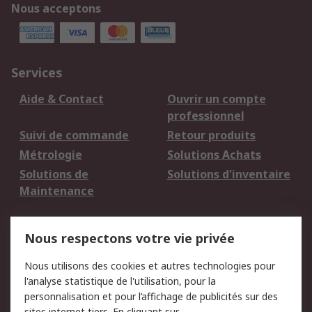
Nous acceptons
Services
Aide & Contact
Ouvrir un compte
professionnel
Suivi de commande
Retour produits
Métrologie
Solutions Achats
Solutions de
Solutions d'inventaire
Maintenance
Mentions Légales
Nous respectons votre vie privée
Conditions d'utilisation
Politique de cookies
Nous utilisons des cookies et autres technologies pour
du site
l'analyse statistique de l'utilisation, pour la
Politique de protection
Sécurité des E-mails
personnalisation et pour l’affichage de publicités sur des
des données - Mise à
sites internet tiers. En cliquant sur