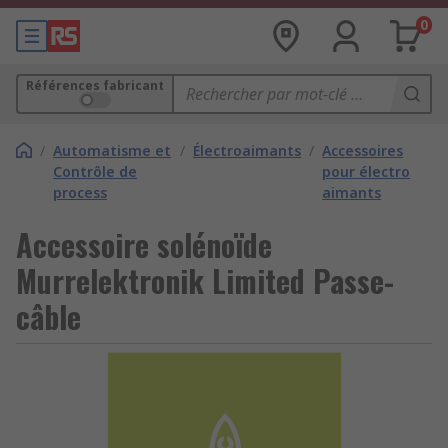
0
Références fabricant
/
Automatisme et
/
Électroaimants
/
Accessoires
Contrôle de
pour électro
process
aimants
Accessoire solénoïde
Murrelektronik Limited Passe-
câble