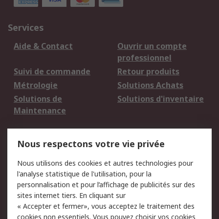
Services
Aide & Contact
Ouvrir un compte
professionnel
Suivi de commande
Retour produits
Métrologie
Solutions Achats
Solutions de
Solutions d'inventaire
Maintenance
Mentions Légales
Nous respectons votre vie privée
Conditions d'utilisation
Politique de cookies
Nous utilisons des cookies et autres technologies pour
du site
l'analyse statistique de l'utilisation, pour la
Politique de protection
Sécurité des E-mails
personnalisation et pour l’affichage de publicités sur des
des données - Mise à
sites internet tiers. En cliquant sur
jour
« Accepter et fermer», vous acceptez le traitement des
Conditions générales
Politique anti-
cookies non essentiels. Vous pouvez choisir vos cookies