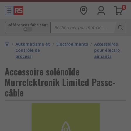
0
Références fabricant
/
Automatisme et
/
Électroaimants
/
Accessoires
Contrôle de
pour électro
process
aimants
Accessoire solénoïde
Murrelektronik Limited Passe-
câble