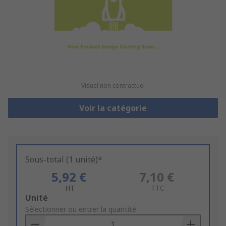
Visuel non contractuel
Voir la catégorie
Sous-total (1 unité)*
5,92 €
7,10 €
HT
TTC
Add
Unité
to
Sélectionner ou entrer la quantité
Basket