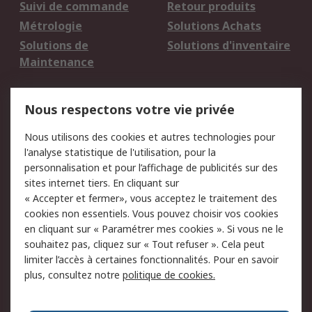
Suivi de commande
Retour produits
Métrologie
Solutions Achats
Solutions de
Solutions d'inventaire
Maintenance
Mentions Légales
Nous respectons votre vie privée
Conditions d'utilisation
Politique de cookies
Nous utilisons des cookies et autres technologies pour
du site
l'analyse statistique de l'utilisation, pour la
Politique de protection
Sécurité des E-mails
personnalisation et pour l’affichage de publicités sur des
des données - Mise à
sites internet tiers. En cliquant sur
jour
« Accepter et fermer», vous acceptez le traitement des
Conditions générales
Politique anti-
cookies non essentiels. Vous pouvez choisir vos cookies
de vente
corruption
en cliquant sur « Paramétrer mes cookies ». Si vous ne le
souhaitez pas, cliquez sur « Tout refuser ». Cela peut
Campagnes marketing
limiter l’accès à certaines fonctionnalités. Pour en savoir
plus, consultez notre
politique de cookies.
A propos de RS
A propos de RS France
Evénements