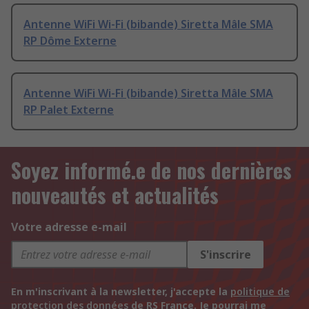
Antenne WiFi Wi-Fi (bibande) Siretta Mâle SMA
RP Dôme Externe
Antenne WiFi Wi-Fi (bibande) Siretta Mâle SMA
RP Palet Externe
Soyez informé.e de nos dernières
nouveautés et actualités
Votre adresse e-mail
S'inscrire
En m'inscrivant à la newsletter, j'accepte la
politique de
protection des données
de RS France. Je pourrai me