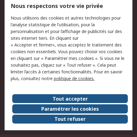
Mentions Légales
Nous respectons votre vie privée
Conditions d'utilisation
Politique de cookies
Nous utilisons des cookies et autres technologies pour
du site
l'analyse statistique de l'utilisation, pour la
Politique de protection
Sécurité des E-mails
personnalisation et pour l’affichage de publicités sur des
des données - Mise à
sites internet tiers. En cliquant sur
jour
« Accepter et fermer», vous acceptez le traitement des
Conditions générales
Politique anti-
cookies non essentiels. Vous pouvez choisir vos cookies
de vente
corruption
en cliquant sur « Paramétrer mes cookies ». Si vous ne le
souhaitez pas, cliquez sur « Tout refuser ». Cela peut
Campagnes marketing
limiter l’accès à certaines fonctionnalités. Pour en savoir
plus, consultez notre
politique de cookies.
A propos de RS
A propos de RS France
Evénements
Tout accepter
Le groupe RS Group Plc
Presse
Paramétrer les cookies
RS dans le monde
Démarche RSE
Tout refuser
Nous rejoindre
RS Particuliers