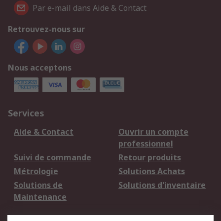
Par e-mail dans Aide & Contact
Retrouvez-nous sur
Nous acceptons
Services
Aide & Contact
Ouvrir un compte
professionnel
Suivi de commande
Retour produits
Métrologie
Solutions Achats
Solutions de
Solutions d'inventaire
Maintenance