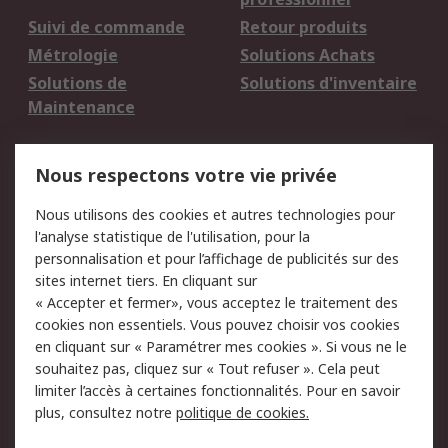
Suivi de commande
Retour produits
Métrologie
Solutions Achats
Solutions de
Solutions d'inventaire
Maintenance
Mentions Légales
Nous respectons votre vie privée
Conditions d'utilisation
Politique de cookies
Nous utilisons des cookies et autres technologies pour
du site
l'analyse statistique de l'utilisation, pour la
Politique de protection
Sécurité des E-mails
personnalisation et pour l’affichage de publicités sur des
des données - Mise à
sites internet tiers. En cliquant sur
jour
« Accepter et fermer», vous acceptez le traitement des
Conditions générales
Politique anti-
cookies non essentiels. Vous pouvez choisir vos cookies
de vente
corruption
en cliquant sur « Paramétrer mes cookies ». Si vous ne le
souhaitez pas, cliquez sur « Tout refuser ». Cela peut
Campagnes marketing
limiter l’accès à certaines fonctionnalités. Pour en savoir
plus, consultez notre
politique de cookies.
A propos de RS