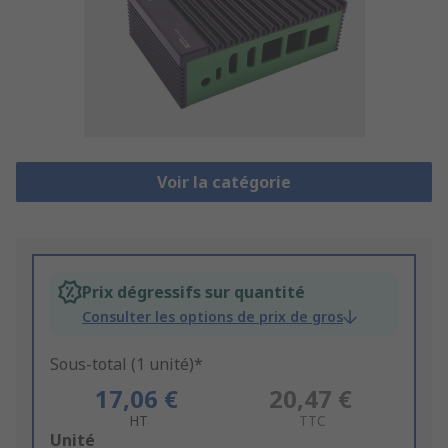
Voir la catégorie
Prix dégressifs sur quantité
Consulter les options de prix de gros
Sous-total (1 unité)*
17,06 €
20,47 €
HT
TTC
Add
Unité