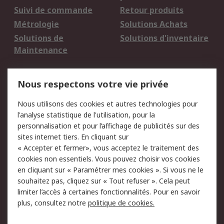
Suivi de commande
Retour produits
Métrologie
Solutions Achats
Solutions de
Solutions d'inventaire
Maintenance
Mentions Légales
Nous respectons votre vie privée
Conditions d'utilisation
Politique de cookies
Nous utilisons des cookies et autres technologies pour
du site
l'analyse statistique de l'utilisation, pour la
Politique de protection
Sécurité des E-mails
personnalisation et pour l’affichage de publicités sur des
des données - Mise à
sites internet tiers. En cliquant sur
jour
« Accepter et fermer», vous acceptez le traitement des
Conditions générales
Politique anti-
cookies non essentiels. Vous pouvez choisir vos cookies
de vente
corruption
en cliquant sur « Paramétrer mes cookies ». Si vous ne le
souhaitez pas, cliquez sur « Tout refuser ». Cela peut
Campagnes marketing
limiter l’accès à certaines fonctionnalités. Pour en savoir
plus, consultez notre
politique de cookies.
A propos de RS