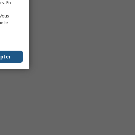
rs. En
 Vous
e le
epter