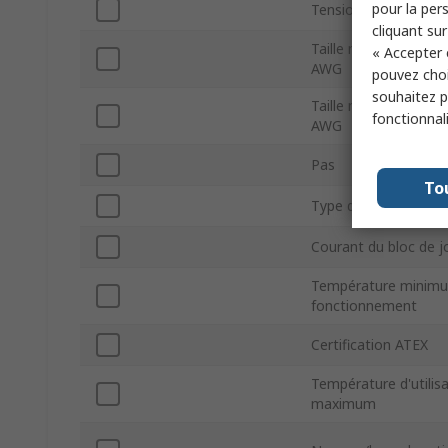
pour la pers
Tension
cliquant sur
Taille minimale des 
« Accepter 
AWG
pouvez choi
souhaitez pa
Taille maximale des 
fonctionnal
AWG
Pas
To
Type de raccordeme
Courant du bloc de j
Température minim
fonctionnement
Certification ATEX
Température d'utilis
maximum