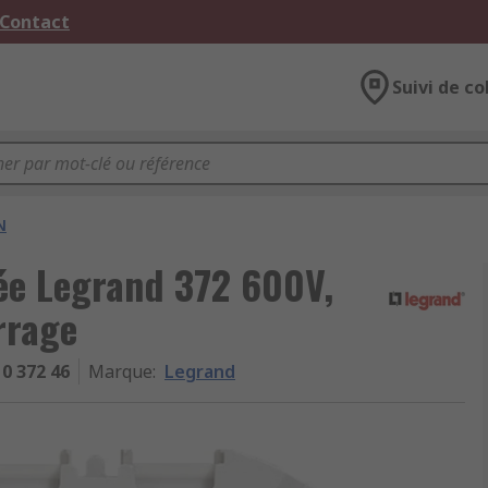
 Contact
Suivi de co
N
sée Legrand 372 600V,
rrage
0 372 46
Marque
:
Legrand