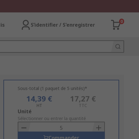
0
lis
S’identifier / S'enregistrer
Sous-total (1 paquet de 5 unités)*
14,39 €
17,27 €
HT
TTC
Add
Unité
to
Sélectionner ou entrer la quantité
Basket
Commander