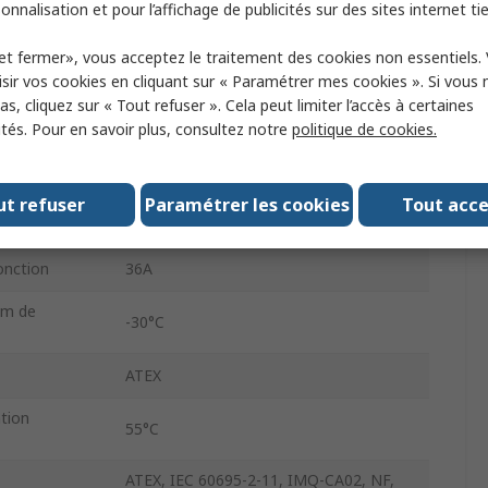
onnalisation et pour l’affichage de publicités sur des sites internet tie
600, 800V
conducteurs
et fermer», vous acceptez le traitement des cookies non essentiels.
12AWG
sir vos cookies en cliquant sur « Paramétrer mes cookies ». Si vous n
s, cliquez sur « Tout refuser ». Cela peut limiter l’accès à certaines
conducteurs
12AWG
ités. Pour en savoir plus, consultez notre
politique de cookies.
5mm
ut refuser
Paramétrer les cookies
Tout acc
nt
Clip de serrage
onction
36A
um de
-30°C
ATEX
ation
55°C
ATEX, IEC 60695-2-11, IMQ-CA02, NF,