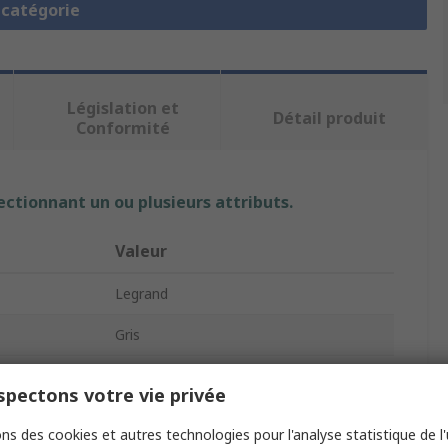
a catégorie
Législation et
Détail produit
Conformité
ectionnant un ou plusieurs attributs.
Valeur
Legrand
Gris
Bloc de jonction de traversée
pectons votre vie privée
372
ns des cookies et autres technologies pour l'analyse statistique de l'u