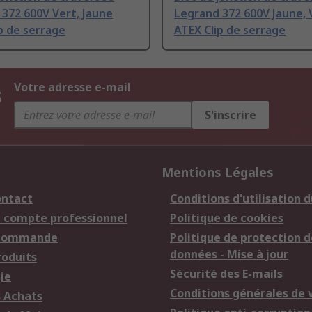
372 600V Vert, Jaune
Legrand 372 600V Jaune, 
p de serrage
ATEX Clip de serrage
s
Votre adresse e-mail
S'inscrire
Mentions Légales
ontact
Conditions d'utilisation d
n compte professionnel
Politique de cookies
 commande
Politique de protection d
données - Mise à jour
roduits
Sécurité des E-mails
ie
Conditions générales de 
s Achats