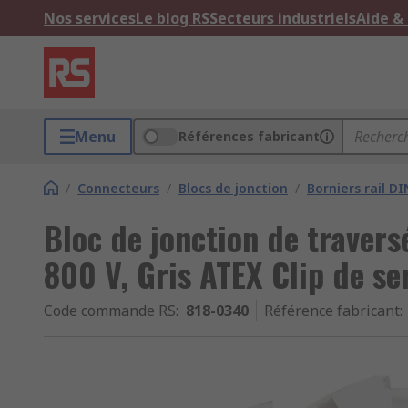
Nos services
Le blog RS
Secteurs industriels
Aide &
Menu
Références fabricant
/
Connecteurs
/
Blocs de jonction
/
Borniers rail DI
Bloc de jonction de traver
800 V, Gris ATEX Clip de se
Code commande RS
:
818-0340
Référence fabricant
: