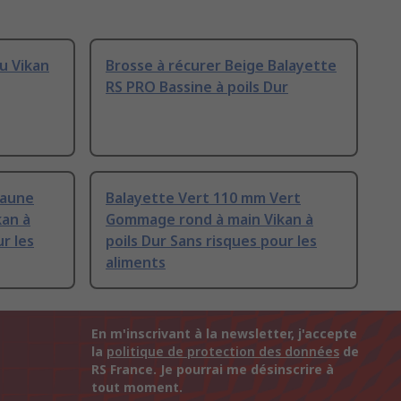
u Vikan
Brosse à récurer Beige Balayette
RS PRO Bassine à poils Dur
Jaune
Balayette Vert 110 mm Vert
an à
Gommage rond à main Vikan à
r les
poils Dur Sans risques pour les
aliments
En m'inscrivant à la newsletter, j'accepte
la
politique de protection des données
de
RS France. Je pourrai me désinscrire à
tout moment.