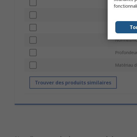
Largeur ho
fonctionnal
Type de br
To
Couleur de
Normes/ho
Profondeur
Matériau d
Trouver des produits similaires