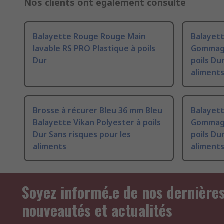
Nos clients ont également consulté
Balayette Rouge Rouge Main
Balayet
lavable RS PRO Plastique à poils
Gommage
Dur
poils Du
aliment
Brosse à récurer Bleu 36 mm Bleu
Balayett
Balayette Vikan Polyester à poils
Gommage
Dur Sans risques pour les
poils Du
aliments
aliment
Soyez informé.e de nos dernière
nouveautés et actualités