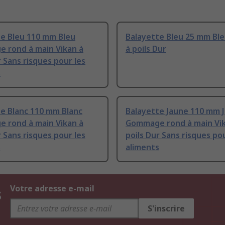
te Bleu 110 mm Bleu
Balayette Bleu 25 mm Ble
 rond à main Vikan à
à poils Dur
r Sans risques pour les
s
e Blanc 110 mm Blanc
Balayette Jaune 110 mm 
 rond à main Vikan à
Gommage rond à main Vik
r Sans risques pour les
poils Dur Sans risques pou
s
aliments
s
Votre adresse e-mail
S'inscrire