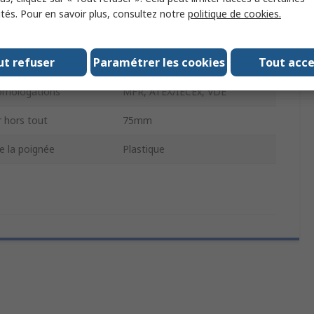
rs tout
60mm
ités. Pour en savoir plus, consultez notre
politique de cookies.
osse
Main lavable
ut refuser
Paramétrer les cookies
Tout acc
 la brosse
Bleu
mologations
MFR, ATEX/IECEx, VDE
 hors tout
75mm
e la poignée
Plastique