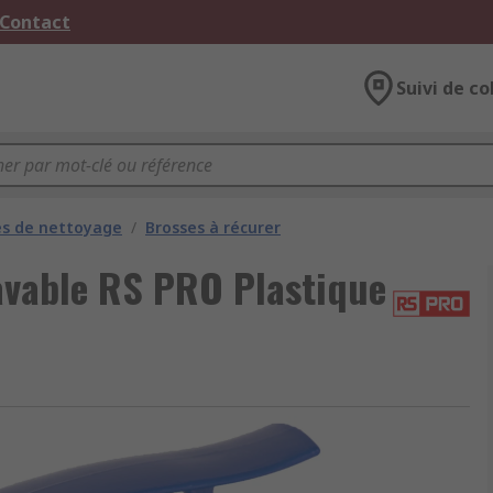
 Contact
Suivi de co
es de nettoyage
/
Brosses à récurer
avable RS PRO Plastique