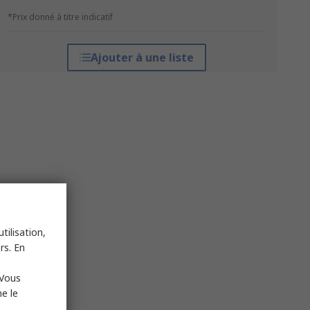
*Prix donné à titre indicatif
Ajouter à une liste
tilisation,
rs. En
 Vous
e le