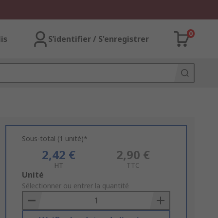
0
lis
S’identifier / S'enregistrer
Sous-total (1 unité)*
2,42 €
2,90 €
HT
TTC
Add
Unité
to
Sélectionner ou entrer la quantité
Basket