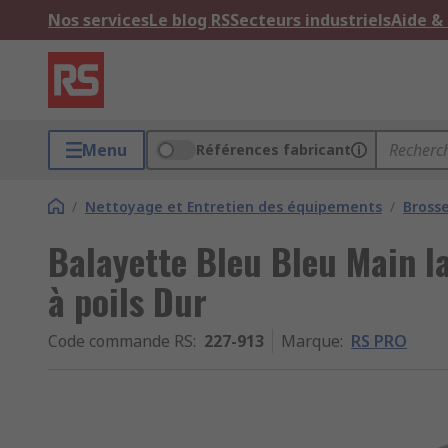
Nos services
Le blog RS
Secteurs industriels
Aide &
Menu
Références fabricant
/
Nettoyage et Entretien des équipements
/
Bross
Balayette Bleu Bleu Main l
à poils Dur
Code commande RS
:
227-913
Marque
:
RS PRO