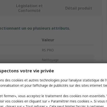
Législation et
Détail produit
Conformité
ectionnant un ou plusieurs attributs.
Valeur
RS PRO
Nettoyage
oduit
Balayette
pectons votre vie privée
Dur
ns des cookies et autres technologies pour l'analyse statistique de l'u
onnalisation et pour l’affichage de publicités sur des sites internet tie
e la brosse
Plastique
et fermer», vous acceptez le traitement des cookies non essentiels.
 la poignée
Bleu
sir vos cookies en cliquant sur « Paramétrer mes cookies ». Si vous n
s, cliquez sur « Tout refuser ». Cela peut limiter l’accès à certaines