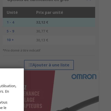
Unité
Prix par unité
1 - 4
32,12 €
5 - 9
30,77 €
10 +
30,13 €
*Prix donné à titre indicatif
Ajouter à une liste
tilisation,
rs. En
 Vous
e le