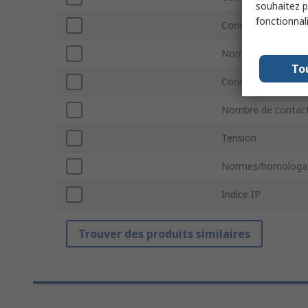
souhaitez pa
fonctionnal
Connecteur genre 
Nombre de contac
To
Connecteur type B
Nombre de contac
Tension
Normes/homologa
Indice IP
Trouver des produits similaires