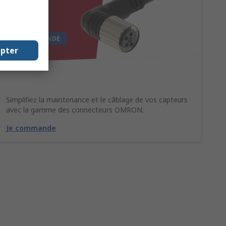
epter
Simplifiez la maintenance et le câblage de vos capteurs
avec la gamme des connecteurs OMRON.
Je commande