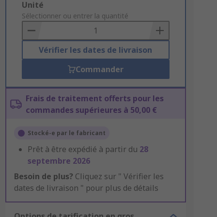
Add
Unité
to
Sélectionner ou entrer la quantité
Basket
Vérifier les dates de livraison
Commander
Frais de traitement offerts pour les
commandes supérieures à 50,00 €
Stocké-e par le fabricant
Prêt à être expédié à partir du
28
septembre 2026
Besoin de plus?
Cliquez sur " Vérifier les
dates de livraison " pour plus de détails
Options de tarification en gros