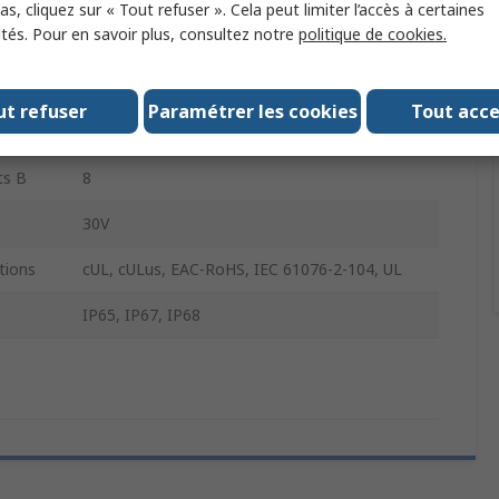
s, cliquez sur « Tout refuser ». Cela peut limiter l’accès à certaines
ités. Pour en savoir plus, consultez notre
politique de cookies.
A
Femelle
ts A
8
ut refuser
Paramétrer les cookies
Tout acc
M8
ts B
8
30V
tions
cUL, cULus, EAC-RoHS, IEC 61076-2-104, UL
IP65, IP67, IP68