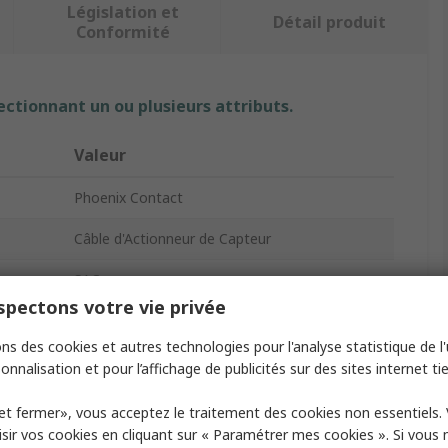
Législation et
Détail produit
Conformité
ectionnant un ou plusieurs attributs.
Valeur
Phoenix Contact
Câble d'Actionneur de Capteur
SAC
pectons votre vie privée
3m
ns des cookies et autres technologies pour l'analyse statistique de l'u
Noir, Gris
onnalisation et pour l’affichage de publicités sur des sites internet tie
ne
Polyuréthane
et fermer», vous acceptez le traitement des cookies non essentiels.
sir vos cookies en cliquant sur « Paramétrer mes cookies ». Si vous n
M8