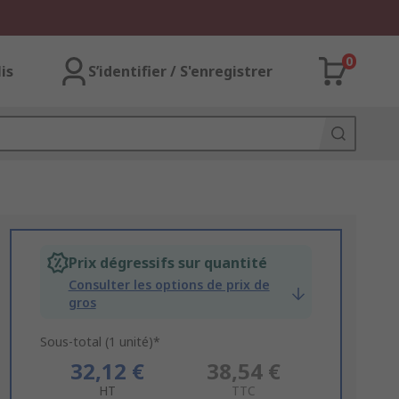
0
lis
S’identifier / S'enregistrer
Prix dégressifs sur quantité
Consulter les options de prix de
gros
Sous-total (1 unité)*
32,12 €
38,54 €
HT
TTC