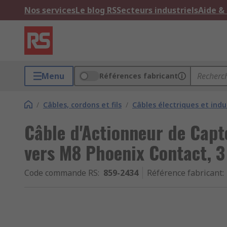
Nos services
Le blog RS
Secteurs industriels
Aide &
Menu
Références fabricant
/
Câbles, cordons et fils
/
Câbles électriques et indu
Câble d'Actionneur de Capt
vers M8 Phoenix Contact, 
Code commande RS
:
859-2434
Référence fabricant
: