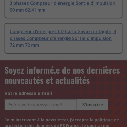
3 phases Compteur d'énergie Sortie d'impulsion
90 mm 62.41 mm
Compteur d'énergie LCD Carlo Gavazzi 7 Digits, 3
phases Compteur d'énergie Sortie d'impulsion
72 mm 72 mm
Soyez informé.e de nos dernières
nouveautés et actualités
Votre adresse e-mail
S'inscrire
En m'inscrivant à la newsletter, j'accepte la
politique de
protection des données
de RS France. Je pourrai me