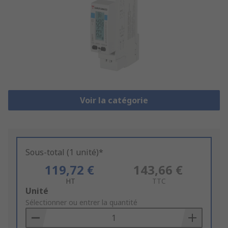
Voir la catégorie
Sous-total (1 unité)*
119,72 €
143,66 €
HT
TTC
Add
Unité
to
Sélectionner ou entrer la quantité
Basket