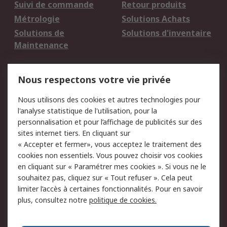
Suivi de commande
Retour produits
Métrologie
Solutions Achats
Solutions de
Solutions d'inventaire
Maintenance
Mentions Légales
Nous respectons votre vie privée
Conditions d'utilisation
Politique de cookies
Nous utilisons des cookies et autres technologies pour
du site
l'analyse statistique de l'utilisation, pour la
Politique de protection
Sécurité des E-mails
personnalisation et pour l’affichage de publicités sur des
des données - Mise à
sites internet tiers. En cliquant sur
jour
« Accepter et fermer», vous acceptez le traitement des
Conditions générales
Politique anti-
cookies non essentiels. Vous pouvez choisir vos cookies
de vente
corruption
en cliquant sur « Paramétrer mes cookies ». Si vous ne le
souhaitez pas, cliquez sur « Tout refuser ». Cela peut
Campagnes marketing
limiter l’accès à certaines fonctionnalités. Pour en savoir
plus, consultez notre
politique de cookies.
A propos de RS
A propos de RS France
Evénements