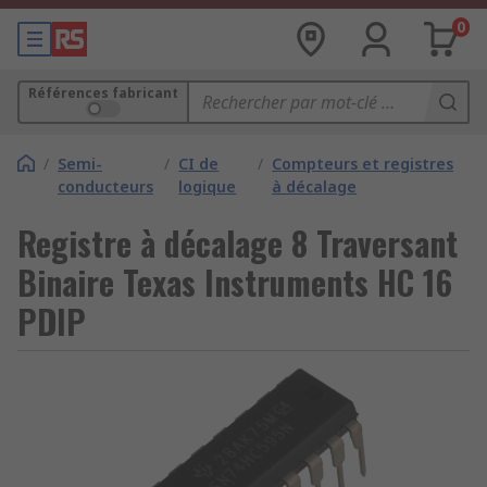
0
Références fabricant
/
Semi-
/
CI de
/
Compteurs et registres
conducteurs
logique
à décalage
Registre à décalage 8 Traversant
Binaire Texas Instruments HC 16
PDIP