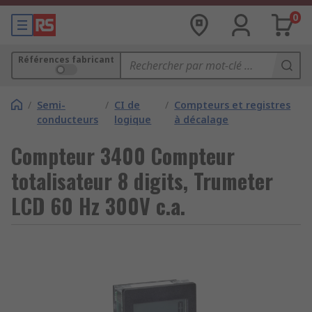
0
Références fabricant
/
Semi-
/
CI de
/
Compteurs et registres
conducteurs
logique
à décalage
Compteur 3400 Compteur
totalisateur 8 digits, Trumeter
LCD 60 Hz 300V c.a.