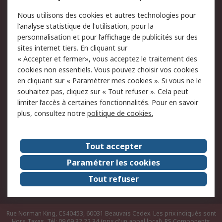
Conditions d'utilisation
Politique de cookies
Nous utilisons des cookies et autres technologies pour
du site
l'analyse statistique de l'utilisation, pour la
Politique de protection
Sécurité des E-mails
personnalisation et pour l’affichage de publicités sur des
des données - Mise à
sites internet tiers. En cliquant sur
jour
« Accepter et fermer», vous acceptez le traitement des
Conditions générales
Politique anti-
cookies non essentiels. Vous pouvez choisir vos cookies
de vente
corruption
en cliquant sur « Paramétrer mes cookies ». Si vous ne le
souhaitez pas, cliquez sur « Tout refuser ». Cela peut
Campagnes marketing
limiter l’accès à certaines fonctionnalités. Pour en savoir
plus, consultez notre
politique de cookies.
A propos de RS
A propos de RS France
Evénements
Tout accepter
Le groupe RS Group Plc
Presse
Paramétrer les cookies
RS dans le monde
Démarche RSE
Tout refuser
Nous rejoindre
RS Particuliers
Rue Norman King, CS40453, 60031 Beauvais Cedex. Les prix indiqués sont
Hors Taxes. Tél: 09 69 32 22 34 (prix d'un appel local).
RS Components