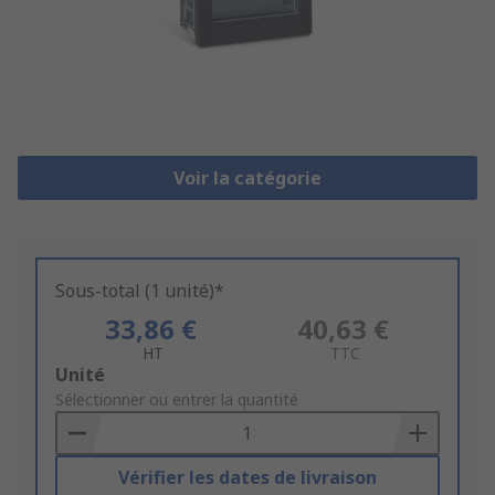
Voir la catégorie
Sous-total (1 unité)*
33,86 €
40,63 €
HT
TTC
Add
Unité
to
Sélectionner ou entrer la quantité
Basket
Vérifier les dates de livraison