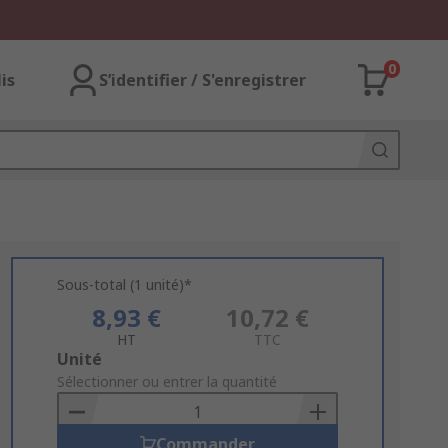
0
lis
S’identifier / S'enregistrer
Sous-total (1 unité)*
8,93 €
10,72 €
HT
TTC
Add
Unité
to
Sélectionner ou entrer la quantité
Basket
Commander