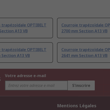
e trapézoïdale OPTIBELT
Courroie trapézoïdale O
Section A13 VB
2700 mm Section A13 VB
e trapézoïdale OPTIBELT
Courroie trapézoïdale O
 Section A13 VB
2641 mm Section A13 VB
s
Votre adresse e-mail
S'inscrire
Mentions Légales