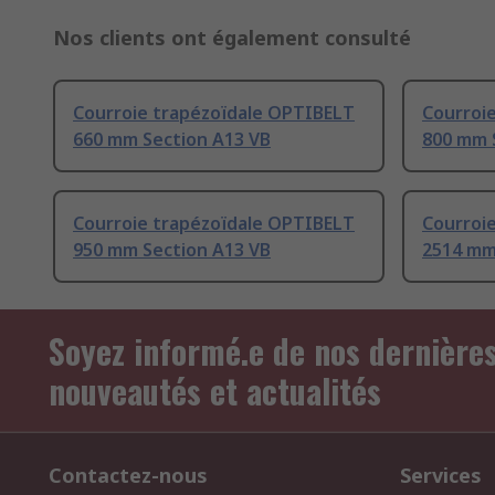
Nos clients ont également consulté
Courroie trapézoïdale OPTIBELT
Courroi
660 mm Section A13 VB
800 mm 
Courroie trapézoïdale OPTIBELT
Courroi
950 mm Section A13 VB
2514 mm
Soyez informé.e de nos dernière
nouveautés et actualités
Contactez-nous
Services