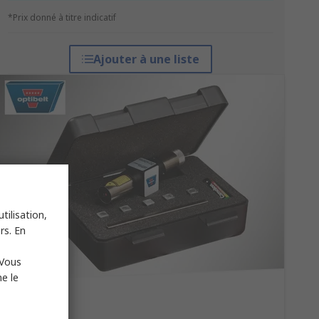
*Prix donné à titre indicatif
Ajouter à une liste
tilisation,
rs. En
 Vous
e le