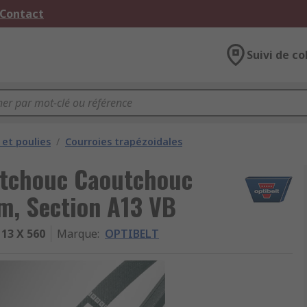
 Contact
Suivi de co
 et poulies
/
Courroies trapézoidales
utchouc Caoutchouc
, Section A13 VB
13 X 560
Marque
:
OPTIBELT