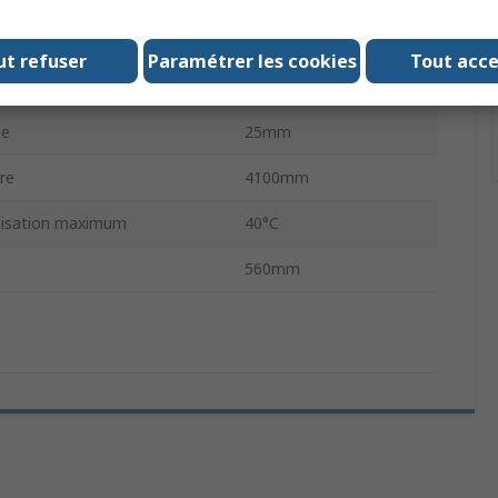
imum de fonctionnement
-70°C
ut refuser
Paramétrer les cookies
Tout acc
rroie
8mm
ie
25mm
re
4100mm
ilisation maximum
40°C
560mm