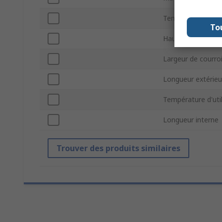
Température min
To
Hauteur de la cou
Largeur de courro
Longueur extérieu
Température d'ut
Longueur interne
Trouver des produits similaires