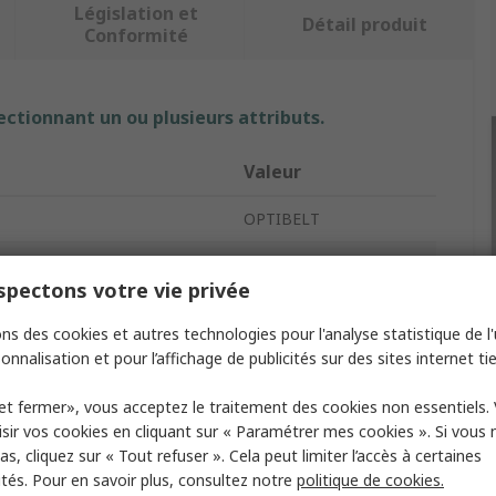
Législation et
Détail produit
Conformité
ectionnant un ou plusieurs attributs.
Valeur
OPTIBELT
Courroie trapézoïdale
pectons votre vie privée
ie
A13
ns des cookies et autres technologies pour l'analyse statistique de l'u
Courroie trapézoïdale
onnalisation et pour l’affichage de publicités sur des sites internet tie
VB
et fermer», vous acceptez le traitement des cookies non essentiels.
sir vos cookies en cliquant sur « Paramétrer mes cookies ». Si vous n
rroie
Caoutchouc
s, cliquez sur « Tout refuser ». Cela peut limiter l’accès à certaines
ités. Pour en savoir plus, consultez notre
politique de cookies.
on
Caoutchouc