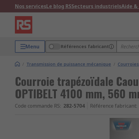
Nos services
Le blog RS
Secteurs industriels
Aide &
Menu
Références fabricant
/
Transmission de puissance mécanique
/
Courroies
Courroie trapézoïdale Cao
OPTIBELT 4100 mm, 560 mm
Code commande RS
:
282-5704
Référence fabricant
: