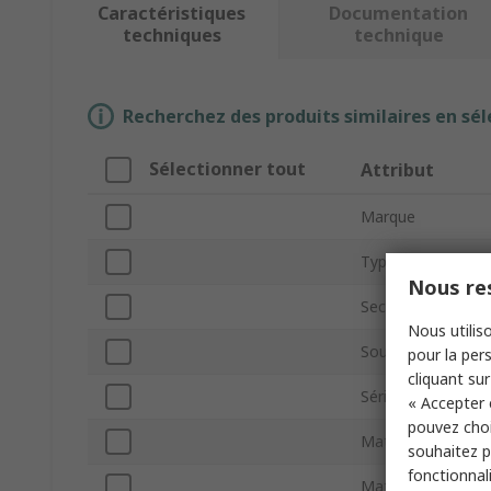
Caractéristiques
Documentation
techniques
technique
Recherchez des produits similaires en sél
Sélectionner tout
Attribut
Marque
Type de produit
Nous res
Section de courro
Nous utiliso
Sous type
pour la pers
cliquant sur
Série
« Accepter 
pouvez choi
Matériau de la cou
souhaitez pa
fonctionnal
Matériau du cord