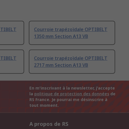
PTIBELT
Courroie trapézoïdale OPTIBELT
1350 mm Section A13 VB
PTIBELT
Courroie trapézoïdale OPTIBELT
2717 mm Section A13 VB
En m'inscrivant à la newsletter, j'accepte
la
politique de protection des données
de
RS France. Je pourrai me désinscrire à
tout moment.
A propos de RS