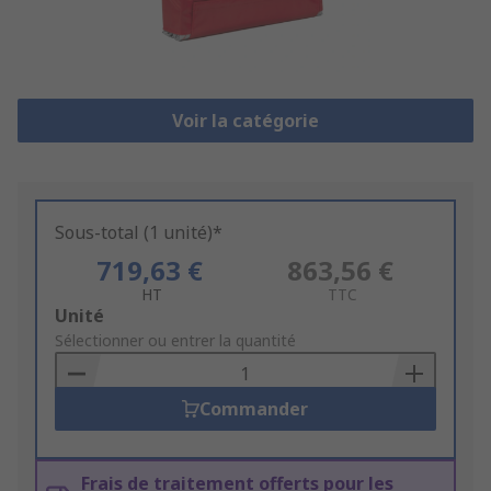
Voir la catégorie
Sous-total (1 unité)*
719,63 €
863,56 €
HT
TTC
Add
Unité
to
Sélectionner ou entrer la quantité
Basket
Commander
Frais de traitement offerts pour les