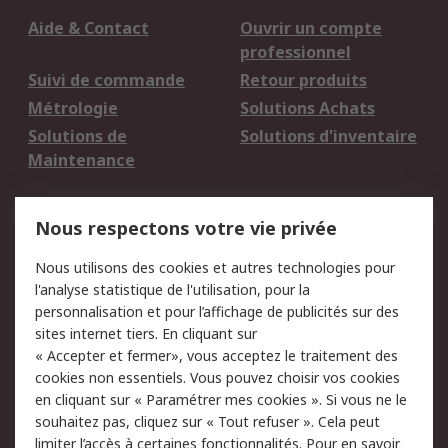
Aide & Contact
Ouvrir un compte
professionnel
Suivi de commande
Retour produits
Métrologie
Solutions Achats
Solutions de
Solutions d'inventaire
Maintenance
Mentions Légales
Nous respectons votre vie privée
Conditions d'utilisation
Politique de cookies
Nous utilisons des cookies et autres technologies pour
du site
l'analyse statistique de l'utilisation, pour la
Politique de protection
Sécurité des E-mails
personnalisation et pour l’affichage de publicités sur des
des données - Mise à
sites internet tiers. En cliquant sur
jour
« Accepter et fermer», vous acceptez le traitement des
Conditions générales
Politique anti-
cookies non essentiels. Vous pouvez choisir vos cookies
de vente
corruption
en cliquant sur « Paramétrer mes cookies ». Si vous ne le
souhaitez pas, cliquez sur « Tout refuser ». Cela peut
Campagnes marketing
limiter l’accès à certaines fonctionnalités. Pour en savoir