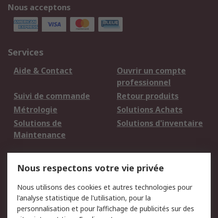
Nous acceptons
Services
Aide & Contact
Ouvrir un compte
professionnel
Suivi de commande
Retour produits
Métrologie
Solutions Achats
Solutions de
Solutions d'inventaire
Maintenance
Mentions Légales
Nous respectons votre vie privée
Conditions d'utilisation
Politique de cookies
Nous utilisons des cookies et autres technologies pour
du site
l'analyse statistique de l'utilisation, pour la
Politique de protection
Sécurité des E-mails
personnalisation et pour l’affichage de publicités sur des
des données - Mise à