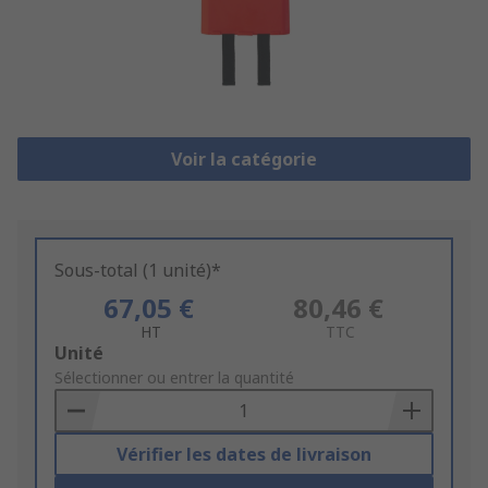
Voir la catégorie
Sous-total (1 unité)*
67,05 €
80,46 €
HT
TTC
Add
Unité
to
Sélectionner ou entrer la quantité
Basket
Vérifier les dates de livraison