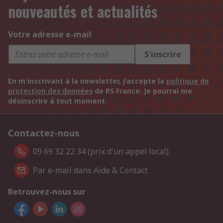
nouveautés et actualités
Votre adresse e-mail
S'inscrire
En m'inscrivant à la newsletter, j'accepte la
politique de
protection des données
de RS France. Je pourrai me
désinscrire à tout moment.
Contactez-nous
09 69 32 22 34 (prix d'un appel local).
Par e-mail dans Aide & Contact
Retrouvez-nous sur