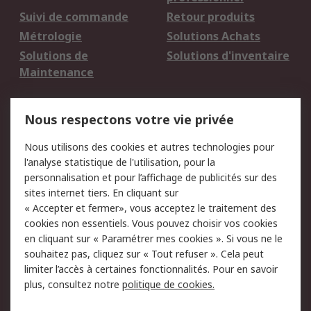
Suivi de commande
Retour produits
Métrologie
Solutions Achats
Solutions de
Solutions d'inventaire
Maintenance
Mentions Légales
Nous respectons votre vie privée
Conditions d'utilisation
Politique de cookies
Nous utilisons des cookies et autres technologies pour
du site
l'analyse statistique de l'utilisation, pour la
Politique de protection
Sécurité des E-mails
personnalisation et pour l’affichage de publicités sur des
des données - Mise à
sites internet tiers. En cliquant sur
jour
« Accepter et fermer», vous acceptez le traitement des
Conditions générales
Politique anti-
cookies non essentiels. Vous pouvez choisir vos cookies
de vente
corruption
en cliquant sur « Paramétrer mes cookies ». Si vous ne le
souhaitez pas, cliquez sur « Tout refuser ». Cela peut
Campagnes marketing
limiter l’accès à certaines fonctionnalités. Pour en savoir
plus, consultez notre
politique de cookies.
A propos de RS