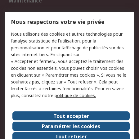
Maintenance
Mentions Légales
Nous respectons votre vie privée
Conditions d'utilisation
Politique de cookies
Nous utilisons des cookies et autres technologies pour
du site
l'analyse statistique de l'utilisation, pour la
Politique de protection
Sécurité des E-mails
personnalisation et pour l’affichage de publicités sur des
des données - Mise à
sites internet tiers. En cliquant sur
jour
« Accepter et fermer», vous acceptez le traitement des
Conditions générales
Politique anti-
cookies non essentiels. Vous pouvez choisir vos cookies
de vente
corruption
en cliquant sur « Paramétrer mes cookies ». Si vous ne le
souhaitez pas, cliquez sur « Tout refuser ». Cela peut
Campagnes marketing
limiter l’accès à certaines fonctionnalités. Pour en savoir
plus, consultez notre
politique de cookies.
A propos de RS
A propos de RS France
Evénements
Tout accepter
Le groupe RS Group Plc
Presse
Paramétrer les cookies
RS dans le monde
Démarche RSE
Tout refuser
Nous rejoindre
RS Particuliers