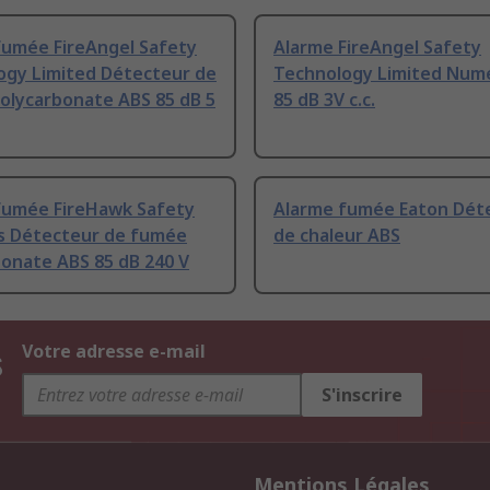
fumée FireAngel Safety
Alarme FireAngel Safety
ogy Limited Détecteur de
Technology Limited Num
olycarbonate ABS 85 dB 5
85 dB 3V c.c.
fumée FireHawk Safety
Alarme fumée Eaton Dét
s Détecteur de fumée
de chaleur ABS
onate ABS 85 dB 240 V
s
Votre adresse e-mail
S'inscrire
Mentions Légales