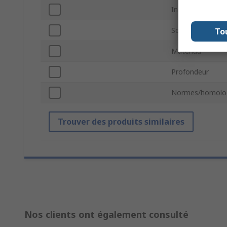
Indicateur de pu
Source d'aliment
To
Matériau
Profondeur
Normes/homolo
Trouver des produits similaires
Nos clients ont également consulté