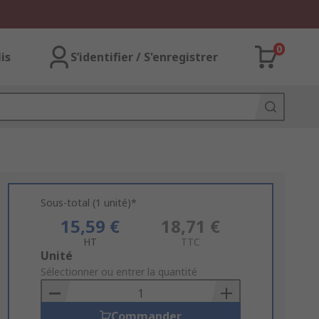
0
lis
S’identifier / S'enregistrer
Sous-total (1 unité)*
15,59 €
18,71 €
HT
TTC
Add
Unité
to
Sélectionner ou entrer la quantité
Basket
Commander