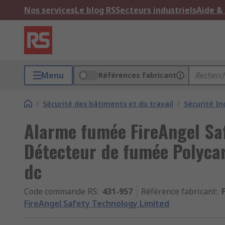
Nos services
Le blog RS
Secteurs industriels
Aide &
Menu
Références fabricant
/
Sécurité des bâtiments et du travail
/
Sécurité In
Alarme fumée FireAngel Sa
Détecteur de fumée Polyca
dc
Code commande RS
:
431-957
Référence fabricant
:
FireAngel Safety Technology Limited