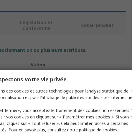
Législation et
Détail produit
Conformité
ectionnant un ou plusieurs attributs.
Valeur
FireAngel Safety Technology Limited
pectons votre vie privée
Alarme fumée
ns des cookies et autres technologies pour l'analyse statistique de l'u
onnalisation et pour l’affichage de publicités sur des sites internet tie
Détecteur de fumée
et fermer», vous acceptez le traitement des cookies non essentiels.
FA6615
sir vos cookies en cliquant sur « Paramétrer mes cookies ». Si vous n
s, cliquez sur « Tout refuser ». Cela peut limiter l’accès à certaines
85dB
ités. Pour en savoir plus, consultez notre
politique de cookies.