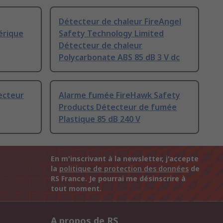
Détecteur de chaleur FireAngel
érique
Safety Technology Limited
Détecteur de chaleur
Polycarbonate ABS 85 dB 3 V dc
ecteur
Alarme fumée FireHawk Safety
Products Détecteur de fumée
Plastique 85 dB 240 V
En m'inscrivant à la newsletter, j'accepte
la
politique de protection des données
de
RS France. Je pourrai me désinscrire à
tout moment.
A propos de RS