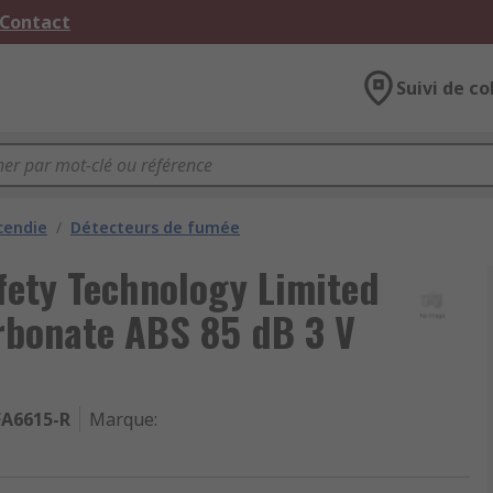
 Contact
Suivi de co
cendie
/
Détecteurs de fumée
fety Technology Limited
rbonate ABS 85 dB 3 V
FA6615-R
Marque
: