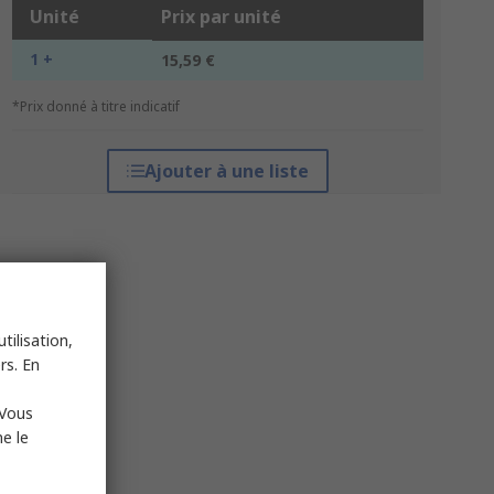
Unité
Prix par unité
1 +
15,59 €
*Prix donné à titre indicatif
Ajouter à une liste
tilisation,
rs. En
 Vous
e le