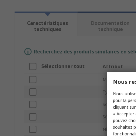
Caractéristiques
Documentation
techniques
technique
Recherchez des produits similaires en sél
Sélectionner tout
Attribut
Marque
Nous res
Type de produit
Nous utiliso
pour la pers
Sous type
cliquant sur
« Accepter 
Série
pouvez choi
souhaitez pa
Niveau de son
fonctionnal