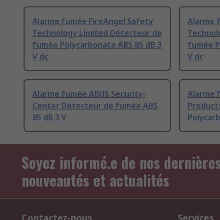
Alarme fumée FireAngel Safety
Alarme 
Technology Limited Détecteur de
Technol
fumée Polycarbonate ABS 85 dB 3
fumée P
V dc
V dc
Alarme fumée ABUS Security-
Alarme 
Center Détecteur de fumée ABS
Product
85 dB 3 V
Polycarb
Soyez informé.e de nos dernière
nouveautés et actualités
Contactez-nous
Services