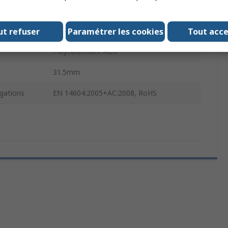
issance
Oui
ation
Batterie
ut refuser
Paramétrer les cookies
Tout acc
Polycarbonate ABS
31.5mm
gations
EN 14604:2005+AC:2008, RoHS