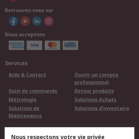
Retrouvez-nous sur
Nous acceptons
Services
Aide & Contact
Ouvrir un compte
professionnel
Suivi de commande
Retour produits
Métrologie
Solutions Achats
Solutions de
Solutions d'inventaire
Maintenance
Mentions Légales
Nous respectons votre vie privée