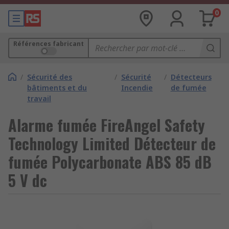
0
Références fabricant
/
Sécurité des
/
Sécurité
/
Détecteurs
bâtiments et du
Incendie
de fumée
travail
Alarme fumée FireAngel Safety
Technology Limited Détecteur de
fumée Polycarbonate ABS 85 dB
5 V dc