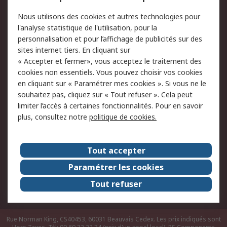
Conditions d'utilisation
Politique de cookies
Nous utilisons des cookies et autres technologies pour
du site
l'analyse statistique de l'utilisation, pour la
Politique de protection
Sécurité des E-mails
personnalisation et pour l’affichage de publicités sur des
des données - Mise à
sites internet tiers. En cliquant sur
jour
« Accepter et fermer», vous acceptez le traitement des
Conditions générales
Politique anti-
cookies non essentiels. Vous pouvez choisir vos cookies
de vente
corruption
en cliquant sur « Paramétrer mes cookies ». Si vous ne le
souhaitez pas, cliquez sur « Tout refuser ». Cela peut
Campagnes marketing
limiter l’accès à certaines fonctionnalités. Pour en savoir
plus, consultez notre
politique de cookies.
A propos de RS
A propos de RS France
Evénements
Tout accepter
Le groupe RS Group Plc
Presse
Paramétrer les cookies
RS dans le monde
Démarche RSE
Tout refuser
Nous rejoindre
RS Particuliers
Rue Norman King, CS40453, 60031 Beauvais Cedex. Les prix indiqués sont