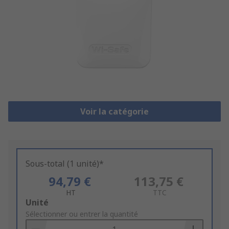
Voir la catégorie
Sous-total (1 unité)*
94,79 €
113,75 €
HT
TTC
Add
Unité
to
Sélectionner ou entrer la quantité
Basket